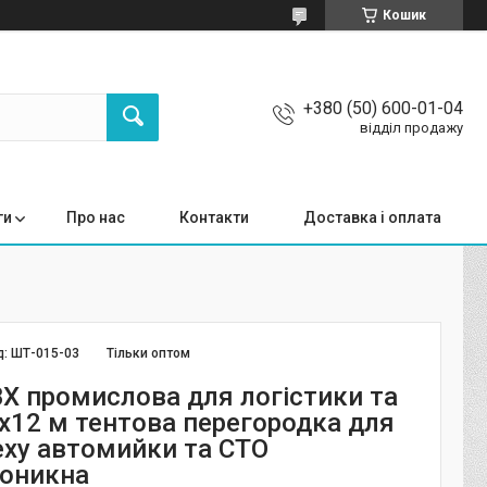
Кошик
+380 (50) 600-01-04
відділ продажу
ги
Про нас
Контакти
Доставка і оплата
д:
ШТ-015-03
Тільки оптом
Х промислова для логістики та
4x12 м тентова перегородка для
еху автомийки та СТО
оникна