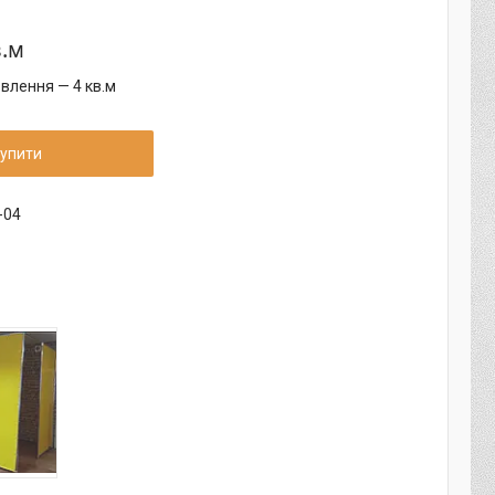
в.м
влення — 4 кв.м
упити
-04