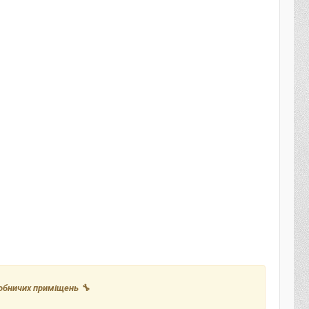
робничих приміщень 🔧