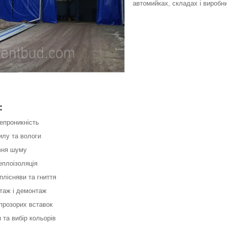
автомийках, складах і виробн
:
епроникність
пилу та вологи
івня шуму
еплоізоляція
 плісняви та гниття
нтаж і демонтаж
прозорих вставок
 та вибір кольорів