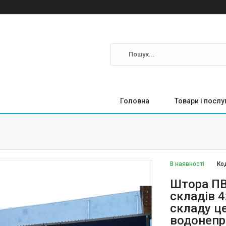
Головна
Товари і послу
В наявності
Ко
Штора ПВ
складів 
складу ц
водонепр