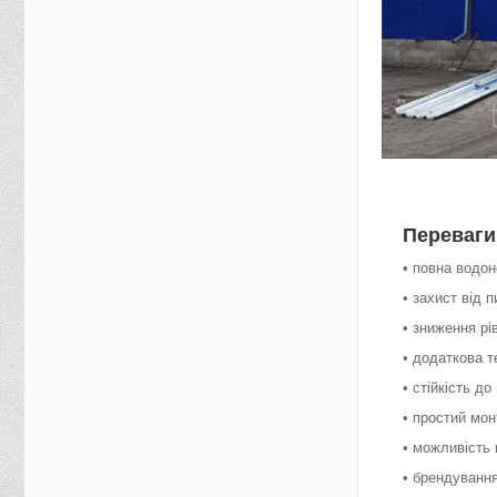
Переваги
• повна водон
• захист від 
• зниження р
• додаткова т
• стійкість до
• простий мо
• можливість 
• брендування