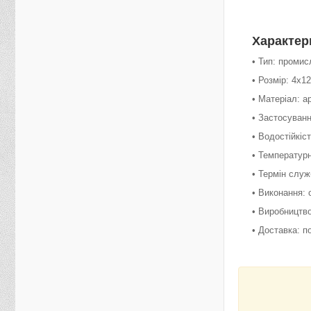
Характер
• Тип: проми
• Розмір: 4х1
• Матеріал: 
• Застосуван
• Водостійкіс
• Температур
• Термін служ
• Виконання: 
• Виробництво
• Доставка: по