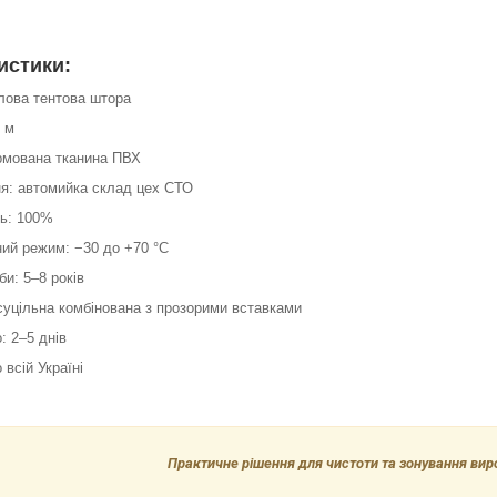
истики:
слова тентова штора
2 м
армована тканина ПВХ
ня: автомийка склад цех СТО
ть: 100%
ний режим: −30 до +70 °C
би: 5–8 років
суцільна комбінована з прозорими вставками
: 2–5 днів
 всій Україні
Практичне рішення для чистоти та зонування ви