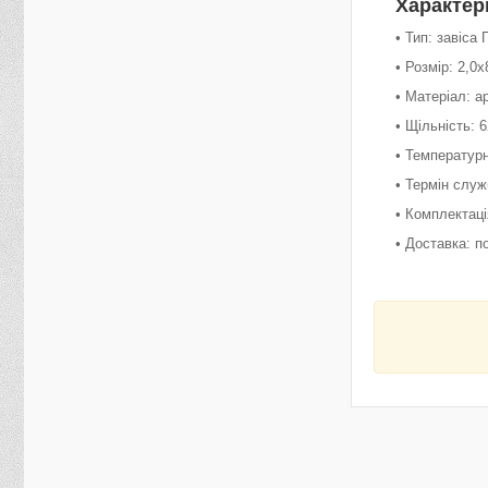
Характер
• Тип: завіса
• Розмір: 2,0х
• Матеріал: 
• Щільність: 
• Температур
• Термін служ
• Комплектаці
• Доставка: п