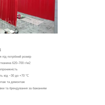
:
я під потрібний розмір
тканина 620–700 г/м2
епроникність
сть від −30 до +70 °C
нтаж та демонтаж
авки та брендування за бажанням