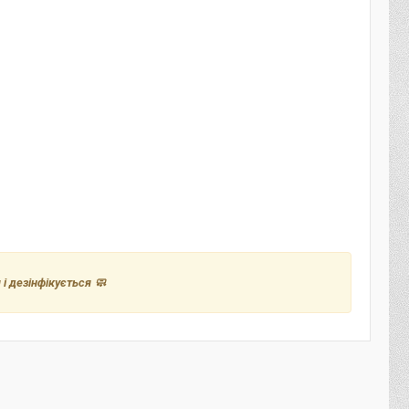
і дезінфікується 🧼