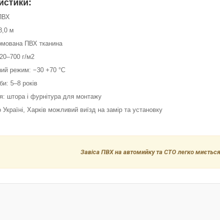
истики:
 ПВХ
8,0 м
армована ПВХ тканина
620–700 г/м2
ний режим: −30 +70 °C
би: 5–8 років
я: штора і фурнітура для монтажу
о Україні, Харків можливий виїзд на замір та установку
Завіса ПВХ на автомийку та СТО легко миється 