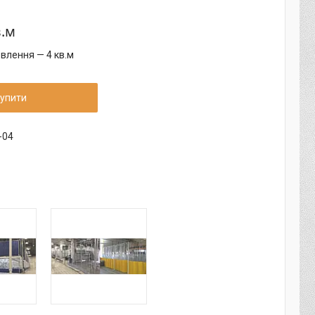
в.м
влення — 4 кв.м
упити
-04