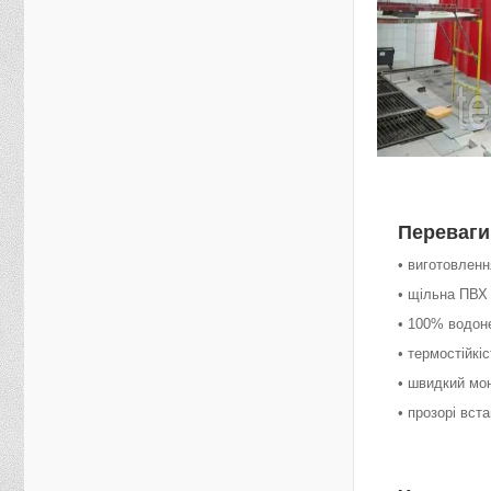
Переваги
• виготовленн
• щільна ПВХ 
• 100% водон
• термостійкі
• швидкий мо
• прозорі вст