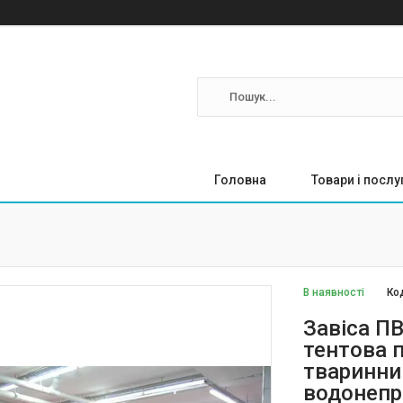
Головна
Товари і послу
В наявності
Ко
Завіса П
тентова 
тваринни
водонепр