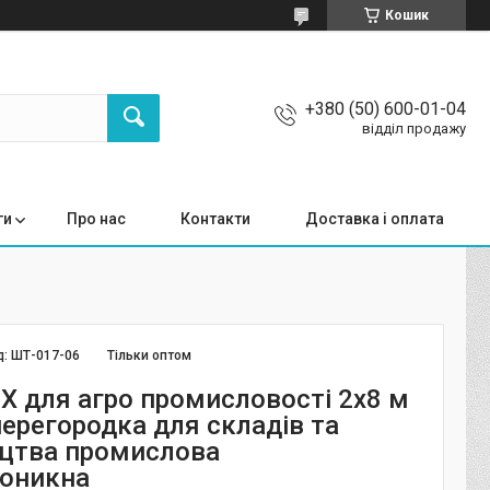
Кошик
+380 (50) 600-01-04
відділ продажу
ги
Про нас
Контакти
Доставка і оплата
д:
ШТ-017-06
Тільки оптом
ВХ для агро промисловості 2x8 м
перегородка для складів та
цтва промислова
оникна