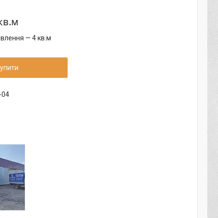
кв.м
влення — 4 кв.м
упити
-04