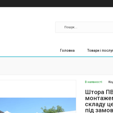
Головна
Товари і послу
В наявності
Ко
Штора ПВХ
монтажем
складу ц
під замо