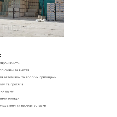
:
епроникність
 плісняви та гниття
для автомийок та вологих приміщень
илу та протягів
івня шуму
еплоізоляція
ндування та прозорі вставки