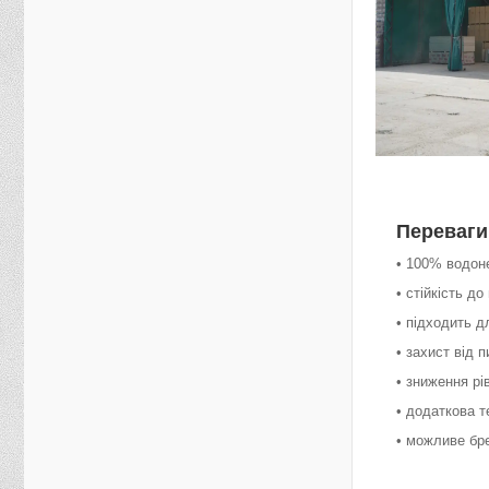
Переваги
• 100% водон
• стійкість до
• підходить 
• захист від п
• зниження р
• додаткова т
• можливе бре