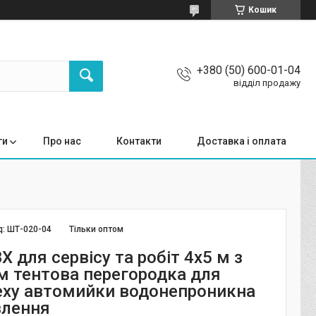
Кошик
+380 (50) 600-01-04
відділ продажу
ги
Про нас
Контакти
Доставка і оплата
д:
ШТ-020-04
Тільки оптом
 для сервісу та робіт 4x5 м з
 тентова перегородка для
еху автомийки водонепроникна
влення