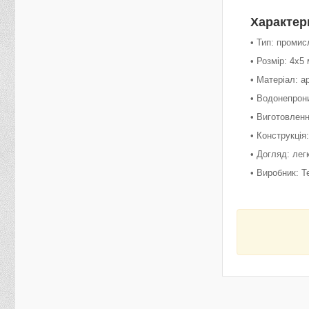
Характер
• Тип: проми
• Розмір: 4x5 
• Матеріал: 
• Водонепрон
• Виготовленн
• Конструкція
• Догляд: лег
• Виробник: Т