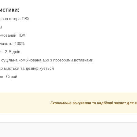
истики:
слова штора ПВХ
м
армований ПВХ
икність: 100%
я: 2–5 днів
: суцільна комбінована або з прозорими вставками
ко миється та дезінфікується
ент Строй
Економічне зонування та надійний захист для 