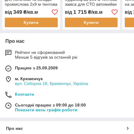
промислова 2x9 м тентова
завіса для СТО автомийки
на а
завіса на автомийку СТО
складу цеху від пилу
цех 
349
1 715
від
₴/кв.м
від
₴/кв.м
від
склад цех перегородка
вологи та тепла з
пере
монтажем
вод
Купити
Купити
шумо
Про нас
Рейтинг не сформований
Менше 5 відгуків за останній рік
Працює з 25.09.2009
м. Кременчук
вул. Соборна 18, Кременчук, Україна
Контакти
Сьогодні працює з 09:00 до 18:00
Показати весь графік роботи
Про нас