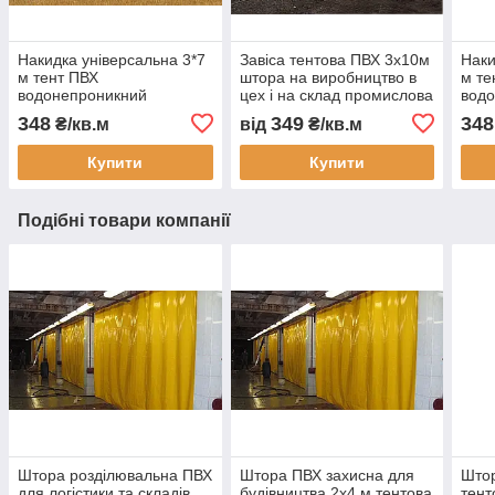
Накидка універсальна 3*7
Завіса тентова ПВХ 3х10м
Наки
м тент ПВХ
штора на виробництво в
м те
водонепроникний
цех і на склад промислова
вод
автотент на вантажівку
перегородка
авто
348
349
348
₴/кв.м
від
₴/кв.м
тент захисний тент на
водонепроникна завіса
тент
замовлення доставка
ПВХ для СТО
захи
Купити
Купити
Україна
замо
Подібні товари компанії
Штора розділювальна ПВХ
Штора ПВХ захисна для
Штор
для логістики та складів
будівництва 2x4 м тентова
тент