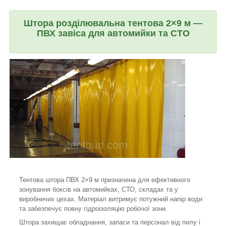
Штора розділювальна тентова 2×9 м —
ПВХ завіса для автомийки та СТО
Тентова штора ПВХ 2×9 м призначена для ефективного
зонування боксів на автомийках, СТО, складах та у
виробничих цехах. Матеріал витримує потужний напір води
та забезпечує повну гідроізоляцію робочої зони.
Штора захищає обладнання, запаси та персонал від пилу і