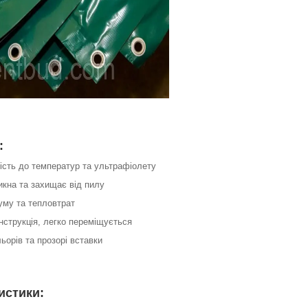
:
кість до температур та ультрафіолету
икна та захищає від пилу
уму та тепловтрат
нструкція, легко переміщується
льорів та прозорі вставки
истики: