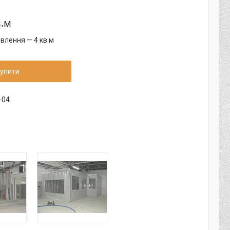
в.м
влення — 4 кв.м
упити
-04