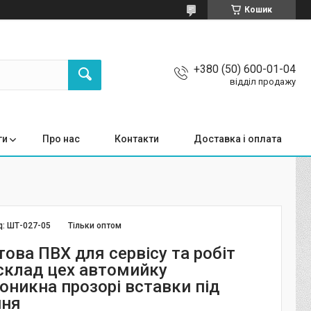
Кошик
+380 (50) 600-01-04
відділ продажу
ги
Про нас
Контакти
Доставка і оплата
д:
ШТ-027-05
Тільки оптом
това ПВХ для сервісу та робіт
 склад цех автомийку
оникна прозорі вставки під
ння