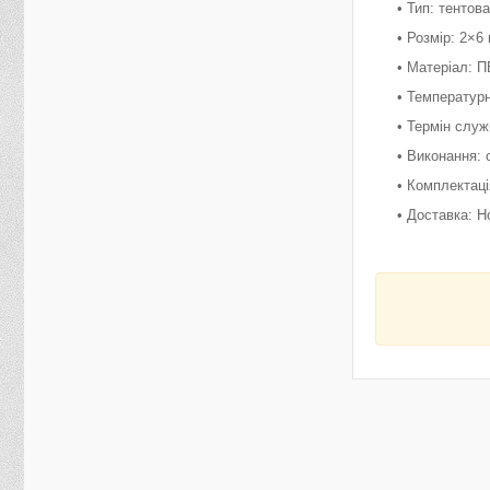
• Тип: тенто
• Розмір: 2×6
• Матеріал: П
• Температурн
• Термін служ
• Виконання: 
• Комплектац
• Доставка: Н