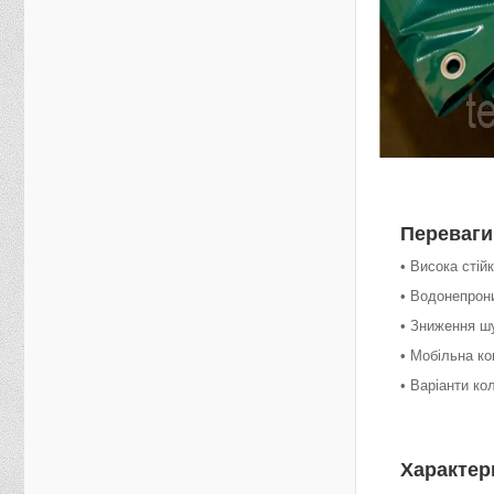
Переваги
• Висока стій
• Водонепрон
• Зниження ш
• Мобільна ко
• Варіанти ко
Характер