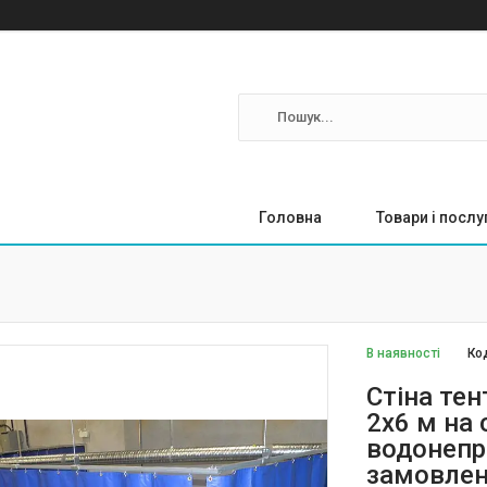
Головна
Товари і послу
В наявності
Ко
Стіна тен
2x6 м на
водонепр
замовле