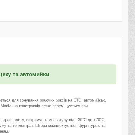
цеху та автомийки
ться для зонування робочих боксів на СТО, автомийках,
 Мобільна конструкція легко переміщується при
ультрафіолету, витримує температуру від −30°С до +70°С,
шуму та тепловтрат. Штора комплектується фурнітурою та
нням.