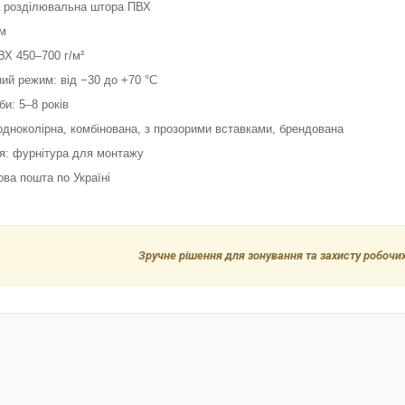
ва розділювальна штора ПВХ
 м
ВХ 450–700 г/м²
ий режим: від −30 до +70 °С
би: 5–8 років
одноколірна, комбінована, з прозорими вставками, брендована
ія: фурнітура для монтажу
ова пошта по Україні
Зручне рішення для зонування та захисту робочих