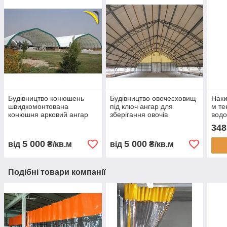
Будівництво конюшень
Будівництво овочесховищ
Наки
швидкомонтована
під ключ ангар для
м те
конюшня арковий ангар
зберігання овочів
вод
для коней каркасна
овочесховище для
авто
348
стайня тентова конюшня
картоплі моркви буряка
тент
ферма для коней
капусти каркасне
захи
5 000
5 000
від
₴/кв.м
від
₴/кв.м
будівництво
овочесховище
замо
Подібні товари компанії