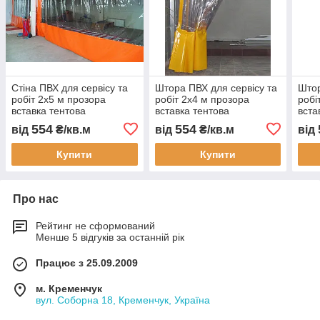
Стіна ПВХ для сервісу та
Штора ПВХ для сервісу та
Штор
робіт 2x5 м прозора
робіт 2x4 м прозора
робі
вставка тентова
вставка тентова
вста
перегородка для мийки
перегородка для мийки
пере
554
554
від
₴/кв.м
від
₴/кв.м
від
складу цеху захист від
складу цеху захист від
скла
пилу шуму теплоізоляція
пилу шуму теплоізоляція
пилу
Купити
Купити
Про нас
Рейтинг не сформований
Менше 5 відгуків за останній рік
Працює з 25.09.2009
м. Кременчук
вул. Соборна 18, Кременчук, Україна