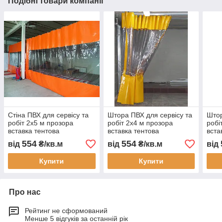
Подібні товари компанії
Стіна ПВХ для сервісу та
Штора ПВХ для сервісу та
Штор
робіт 2x5 м прозора
робіт 2x4 м прозора
робі
вставка тентова
вставка тентова
вста
перегородка для мийки
перегородка для мийки
пере
554
554
від
₴/кв.м
від
₴/кв.м
від
складу цеху захист від
складу цеху захист від
скла
пилу шуму теплоізоляція
пилу шуму теплоізоляція
пилу
Купити
Купити
Про нас
Рейтинг не сформований
Менше 5 відгуків за останній рік