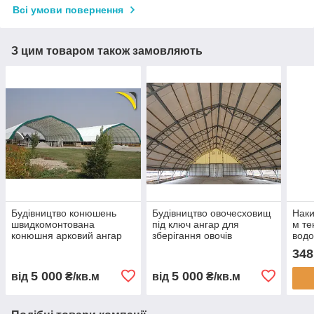
Всі умови повернення
З цим товаром також замовляють
Будівництво конюшень
Будівництво овочесховищ
Наки
швидкомонтована
під ключ ангар для
м те
конюшня арковий ангар
зберігання овочів
вод
для коней каркасна
овочесховище для
авто
348
стайня тентова конюшня
картоплі моркви буряка
тент
ферма для коней
капусти каркасне
замо
5 000
5 000
від
₴/кв.м
від
₴/кв.м
будівництво
овочесховище
Укра