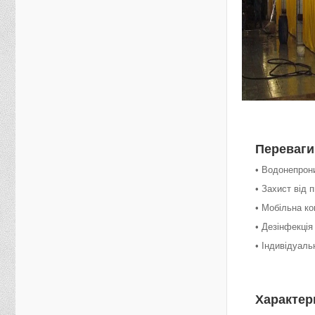
Переваги
• Водонепрони
• Захист від 
• Мобільна ко
• Дезінфекція
• Індивідуаль
Характер