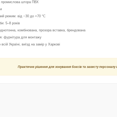
ва промислова штора ПВХ
 м
ий режим: від −30 до +70 °С
би: 5–8 років
однотонна, комбінована, прозора вставка, брендована
ія: фурнітура для монтажу
 всій Україні, виїзд на замір у Харкові
Практичне рішення для зонування боксів та захисту персоналу