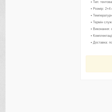
• Тип: тенто
• Розмір: 2×4
• Температурн
• Термін служ
• Виконання: 
• Комплектац
• Доставка: по