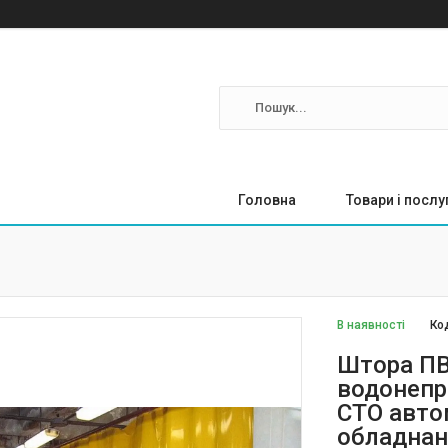
Головна
Товари і послу
В наявності
Ко
Штора ПВ
водонепр
СТО авто
обладна