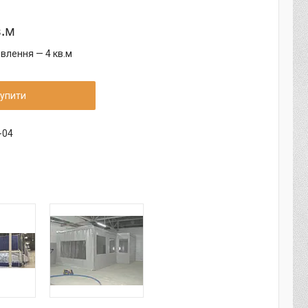
в.м
влення — 4 кв.м
упити
-04