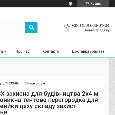
Кошик
+380 (50) 600-01-04
відділ продажу
ги
Про нас
Контакти
Доставка і оплата
д:
ШТ-033-06
Тільки оптом
Х захисна для будівництва 2x4 м
оникна тентова перегородка для
мийки цеху складу захист
ння