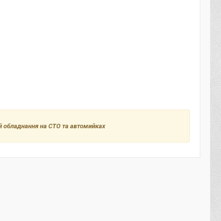
 й обладнання на СТО та автомийках