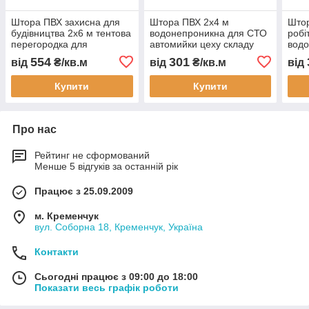
Штора ПВХ захисна для
Штора ПВХ 2х4 м
Штор
будівництва 2x6 м тентова
водонепроникна для СТО
робі
перегородка для
автомийки цеху складу
водо
автомийки СТО складу
тентова перегородка для
пере
554
301
від
₴/кв.м
від
₴/кв.м
від
цеху водонепроникна
захисту обладнання та
авто
захист обладнання
персоналу
захи
Купити
Купити
Про нас
Рейтинг не сформований
Менше 5 відгуків за останній рік
Працює з 25.09.2009
м. Кременчук
вул. Соборна 18, Кременчук, Україна
Контакти
Сьогодні працює з 09:00 до 18:00
Показати весь графік роботи