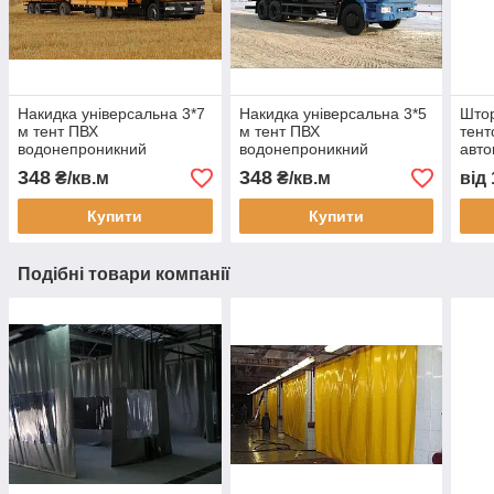
Накидка універсальна 3*7
Накидка універсальна 3*5
Штор
м тент ПВХ
м тент ПВХ
тент
водонепроникний
водонепроникний
авто
автотент на вантажівку
автотент на вантажівку
захи
348
348
₴/кв.м
₴/кв.м
від
тент захисний тент на
тент на кузов тент
пилу
замовлення доставка
захисний тент на
монт
Купити
Купити
Україна
замовлення доставка
Подібні товари компанії