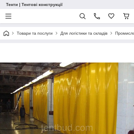
Тенти | Тентові конструкції
Товари та послуги
Для логістики та складів
Промисло