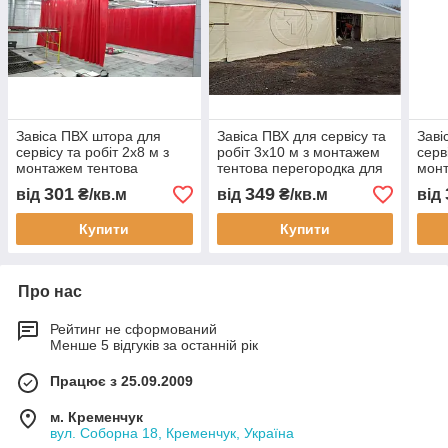
Завіса ПВХ штора для
Завіса ПВХ для сервісу та
Заві
сервісу та робіт 2x8 м з
робіт 3x10 м з монтажем
серв
монтажем тентова
тентова перегородка для
монт
перегородка
виробництва цеху складу
пере
301
349
від
₴/кв.м
від
₴/кв.м
від
водонепроникна Тенти
та СТО водонепроникна
виро
України
та С
Купити
Купити
Про нас
Рейтинг не сформований
Менше 5 відгуків за останній рік
Працює з 25.09.2009
м. Кременчук
вул. Соборна 18, Кременчук, Україна