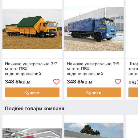
Накидка універсальна 3*7
Накидка універсальна 3*5
Штор
м тент ПВХ
м тент ПВХ
тент
водонепроникний
водонепроникний
авто
автотент на вантажівку
автотент на вантажівку
захи
348
348
₴/кв.м
₴/кв.м
від
тент захисний тент на
тент на кузов тент
пилу
замовлення доставка
захисний тент на
монт
Купити
Купити
Україна
замовлення доставка
Подібні товари компанії