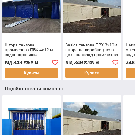
Штора тентова
Завіса тентова ПВХ 3х10м
Наки
промислова ПВХ 4х12 м
штора на виробництво в
м те
водонепроникна
цех і на склад промислова
вод
перегородка для складу
перегородка
авто
348
349
348
від
₴/кв.м
від
₴/кв.м
цеху автомийки та СТО
водонепроникна завіса
тент
ПВХ для СТО
захи
Купити
Купити
замо
Подібні товари компанії