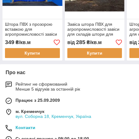
Штора ПВХ з прозорою
Завіса штора ПВХ для
Штор
вставкою для
агропромисловості завіси
агро
агропромисловості завіси
для складів штори для
для 
для складів штори для
тваринництва 3x10 м
твар
349
285
₴/кв.м
від
₴/кв.м
від
тваринництва 2x8 м
водонепроникна
пере
водонепроникна тентова
теплоізоляція тентова
Купити
Купити
штора
Про нас
Рейтинг не сформований
Менше 5 відгуків за останній рік
Працює з 25.09.2009
м. Кременчук
вул. Соборна 18, Кременчук, Україна
Контакти
Сьогодні працює з 09:00 до 18:00