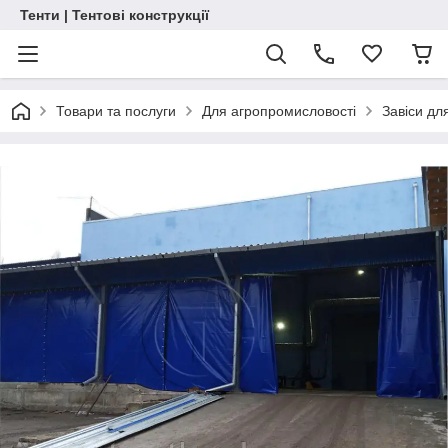
Тенти | Тентові конструкції
Товари та послуги
Для агропромисловості
Завіси дл