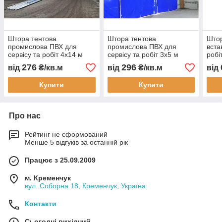
Штора тентова
Штора тентова
Штор
промислова ПВХ для
промислова ПВХ для
вста
сервісу та робіт 4x14 м
сервісу та робіт 3x5 м
робі
водонепроникна тепло
водонепроникна тепло
вод
276
296
від
₴/кв.м
від
₴/кв.м
від
шумоізоляція монтаж
шумоізоляція монтаж
пере
доставка перегородка
доставка перегородка
шумо
Купити
Купити
што
Про нас
Рейтинг не сформований
Менше 5 відгуків за останній рік
Працює з 25.09.2009
м. Кременчук
вул. Соборна 18, Кременчук, Україна
Контакти
Сьогодні вихідний