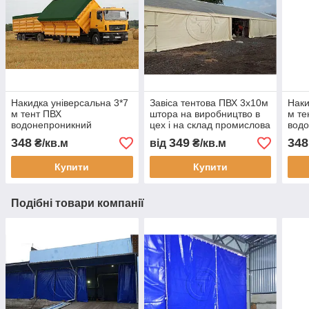
Накидка універсальна 3*7
Завіса тентова ПВХ 3х10м
Наки
м тент ПВХ
штора на виробництво в
м те
водонепроникний
цех і на склад промислова
вод
автотент на вантажівку
перегородка
авто
348
349
348
₴/кв.м
від
₴/кв.м
тент захисний тент на
водонепроникна завіса
тент
замовлення доставка
ПВХ для СТО
захи
Купити
Купити
Україна
замо
Подібні товари компанії