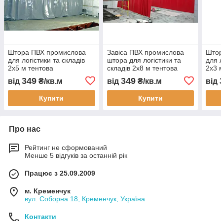
Штора ПВХ промислова
Завіса ПВХ промислова
Што
для логістики та складів
штора для логістики та
для 
2x5 м тентова
складів 2x8 м тентова
2x3 
перегородка для складу
перегородка
пере
349
349
від
₴/кв.м
від
₴/кв.м
від
цеху автомийки
водонепроникна Тенти
авто
водонепроникна під
України
гара
Купити
Купити
замовлення
Про нас
Рейтинг не сформований
Менше 5 відгуків за останній рік
Працює з 25.09.2009
м. Кременчук
вул. Соборна 18, Кременчук, Україна
Контакти