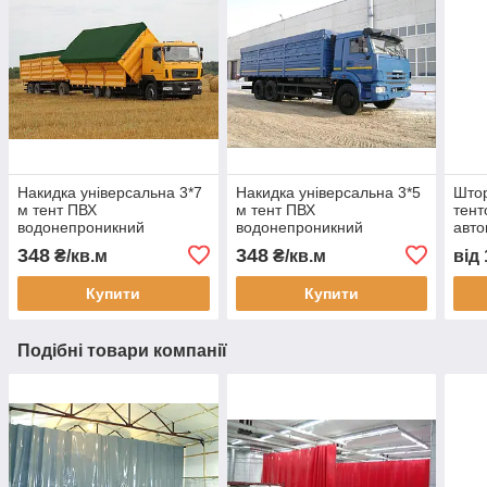
Накидка універсальна 3*7
Накидка універсальна 3*5
Штор
м тент ПВХ
м тент ПВХ
тент
водонепроникний
водонепроникний
авто
автотент на вантажівку
автотент на вантажівку
захи
348
348
₴/кв.м
₴/кв.м
від
тент захисний тент на
тент на кузов тент
пилу
замовлення доставка
захисний тент на
монт
Купити
Купити
Україна
замовлення доставка
Подібні товари компанії