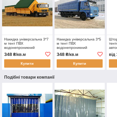
Накидка універсальна 3*7
Накидка універсальна 3*5
Штор
м тент ПВХ
м тент ПВХ
тент
водонепроникний
водонепроникний
авто
автотент на вантажівку
автотент на вантажівку
захи
348
348
₴/кв.м
₴/кв.м
від
тент захисний тент на
тент на кузов тент
пилу
замовлення доставка
захисний тент на
монт
Купити
Купити
Україна
замовлення доставка
Подібні товари компанії