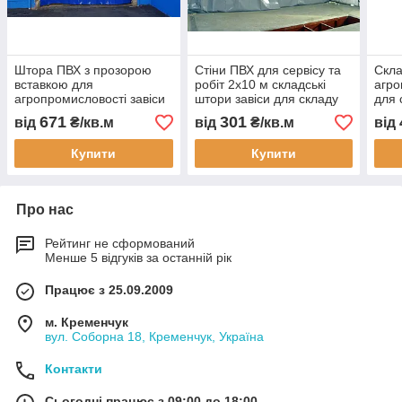
Штора ПВХ з прозорою
Стіни ПВХ для сервісу та
Скла
вставкою для
робіт 2x10 м складські
агро
агропромисловості завіси
штори завіси для складу
для 
для складів штори для
цеху автомийки
твар
671
301
від
₴/кв.м
від
₴/кв.м
від
тваринництва 2x3 м
водонепроникна
вод
водонепроникна
перегородка
знос
Купити
Купити
перегородка
Про нас
Рейтинг не сформований
Менше 5 відгуків за останній рік
Працює з 25.09.2009
м. Кременчук
вул. Соборна 18, Кременчук, Україна
Контакти
Сьогодні працює з 09:00 до 18:00