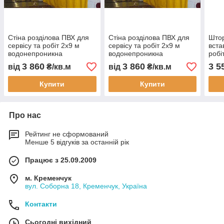
Стіна розділова ПВХ для
Стіна розділова ПВХ для
Штор
сервісу та робіт 2x9 м
сервісу та робіт 2x9 м
вста
водонепроникна
водонепроникна
робі
зносостійка теплозахисна
зносостійка теплозахисна
водо
3 860
3 860
3 5
від
₴/кв.м
від
₴/кв.м
тентова ПВХ стіна монтаж
тентова стіна монтаж
ПВХ
зону
Купити
Купити
Про нас
Рейтинг не сформований
Менше 5 відгуків за останній рік
Працює з 25.09.2009
м. Кременчук
вул. Соборна 18, Кременчук, Україна
Контакти
Сьогодні вихідний