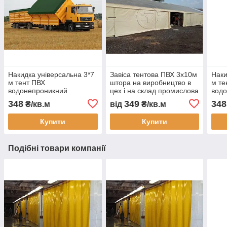
Накидка універсальна 3*7
Завіса тентова ПВХ 3х10м
Наки
м тент ПВХ
штора на виробництво в
м те
водонепроникний
цех і на склад промислова
вод
автотент на вантажівку
перегородка
авто
348
349
348
₴/кв.м
від
₴/кв.м
тент захисний тент на
водонепроникна завіса
тент
замовлення доставка
ПВХ для СТО
захи
Купити
Купити
Україна
замо
Подібні товари компанії