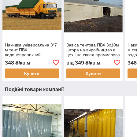
Накидка універсальна 3*7
Завіса тентова ПВХ 3х10м
Наки
м тент ПВХ
штора на виробництво в
м те
водонепроникний
цех і на склад промислова
вод
автотент на вантажівку
перегородка
авто
348
349
348
₴/кв.м
від
₴/кв.м
тент захисний тент на
водонепроникна завіса
тент
замовлення доставка
ПВХ для СТО
захи
Купити
Купити
Україна
замо
Подібні товари компанії