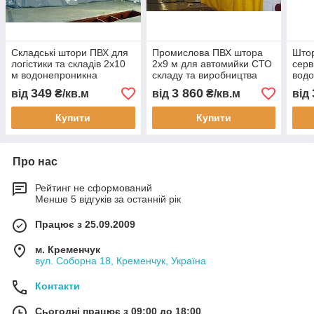
Складські штори ПВХ для
Промислова ПВХ штора
Штор
логістики та складів 2x10
2х9 м для автомийки СТО
серв
м водонепроникна
складу та виробництва
вод
зносостійка
водонепроникна
знос
349
3 860
від
₴/кв.м
від
₴/кв.м
від
теплозберігаюча
зносостійка теплозахисна
тент
промислова перегородка
завіса перегородка
Купити
Купити
Про нас
Рейтинг не сформований
Менше 5 відгуків за останній рік
Працює з 25.09.2009
м. Кременчук
вул. Соборна 18, Кременчук, Україна
Контакти
Сьогодні працює з 09:00 до 18:00