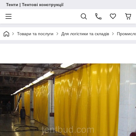
Тенти | Тентові конструкції
Товари та послуги
Для логістики та складів
Промисло