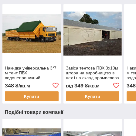
Накидка універсальна 3*7
Завіса тентова ПВХ 3х10м
Наки
м тент ПВХ
штора на виробництво в
м те
водонепроникний
цех і на склад промислова
вод
автотент на вантажівку
перегородка
авто
348
349
348
₴/кв.м
від
₴/кв.м
тент захисний тент на
водонепроникна завіса
тент
замовлення доставка
ПВХ для СТО
захи
Купити
Купити
Україна
замо
Подібні товари компанії