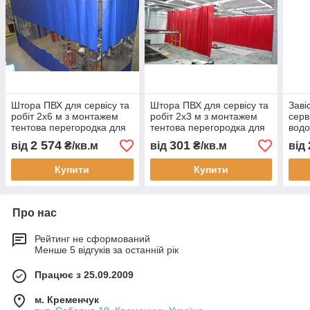
Штора ПВХ для сервісу та
Штора ПВХ для сервісу та
Заві
робіт 2x6 м з монтажем
робіт 2x3 м з монтажем
серв
тентова перегородка для
тентова перегородка для
вод
складу цеху автомийки
автомийки СТО складу
тепл
2 574
301
від
₴/кв.м
від
₴/кв.м
від
водонепроникна під
гаража водонепроникна
пере
замовлення
під замовлення
зону
Купити
Купити
Про нас
Рейтинг не сформований
Менше 5 відгуків за останній рік
Працює з 25.09.2009
м. Кременчук