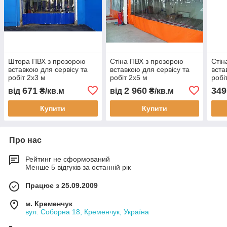
Штора ПВХ з прозорою
Стіна ПВХ з прозорою
Стін
вставкою для сервісу та
вставкою для сервісу та
вста
робіт 2x3 м
робіт 2x5 м
робі
водонепроникна
водонепроникна
водо
671
2 960
349
від
₴/кв.м
від
₴/кв.м
перегородка тепло
зносостійка перегородка
тент
шумоізоляція тентова
монтаж індивідуальне
зону
Купити
Купити
штора монтаж
виготовлення
Про нас
Рейтинг не сформований
Менше 5 відгуків за останній рік
Працює з 25.09.2009
м. Кременчук
вул. Соборна 18, Кременчук, Україна