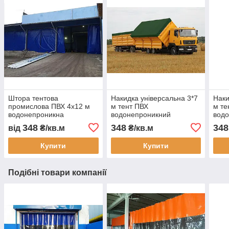
Штора тентова
Накидка універсальна 3*7
Наки
промислова ПВХ 4х12 м
м тент ПВХ
м те
водонепроникна
водонепроникний
вод
перегородка для складу
автотент на вантажівку
авто
348
348
348
від
₴/кв.м
₴/кв.м
цеху автомийки та СТО
тент захисний тент на
тент
замовлення доставка
захи
Купити
Купити
Україна
замо
Подібні товари компанії