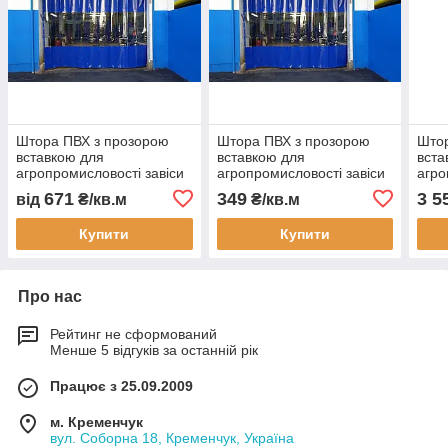
Штора ПВХ з прозорою
Штора ПВХ з прозорою
Штор
вставкою для
вставкою для
вста
агропромисловості завіси
агропромисловості завіси
агро
для складів штори для
для складів штори для
для 
671
349
3 5
від
₴/кв.м
₴/кв.м
тваринництва 2x3 м
тваринництва 2x8 м
твар
водонепроникна
водонепроникна тентова
водо
Купити
Купити
перегородка
штора
што
Про нас
Рейтинг не сформований
Менше 5 відгуків за останній рік
Працює з 25.09.2009
м. Кременчук
вул. Соборна 18, Кременчук, Україна