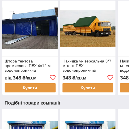
Штора тентова
Накидка універсальна 3*7
Наки
промислова ПВХ 4х12 м
м тент ПВХ
м те
водонепроникна
водонепроникний
вод
перегородка для складу
автотент на вантажівку
авто
348
348
348
від
₴/кв.м
₴/кв.м
цеху автомийки та СТО
тент захисний тент на
тент
замовлення доставка
захи
Купити
Купити
Україна
замо
Подібні товари компанії