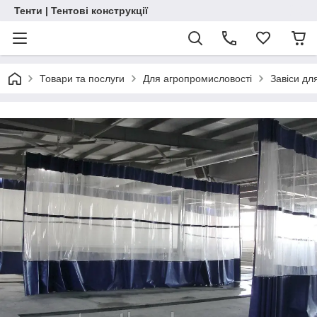
Тенти | Тентові конструкції
Товари та послуги
Для агропромисловості
Завіси дл