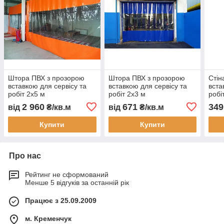
Штора ПВХ з прозорою
Штора ПВХ з прозорою
Стін
вставкою для сервісу та
вставкою для сервісу та
вста
робіт 2x5 м
робіт 2x3 м
робі
водонепроникна
водонепроникна
водо
2 960
671
349
від
₴/кв.м
від
₴/кв.м
зносостійка тентова штора
перегородка тепло
тент
монтаж
шумоізоляція тентова
зону
Купити
Купити
штора монтаж
Про нас
Рейтинг не сформований
Менше 5 відгуків за останній рік
Працює з 25.09.2009
м. Кременчук