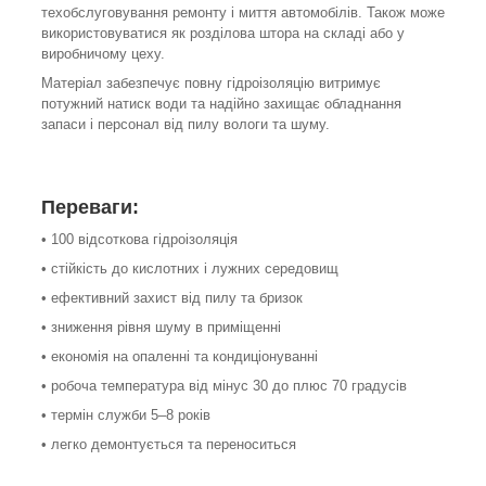
техобслуговування ремонту і миття автомобілів. Також може
використовуватися як розділова штора на складі або у
виробничому цеху.
Матеріал забезпечує повну гідроізоляцію витримує
потужний натиск води та надійно захищає обладнання
запаси і персонал від пилу вологи та шуму.
Переваги:
• 100 відсоткова гідроізоляція
• стійкість до кислотних і лужних середовищ
• ефективний захист від пилу та бризок
• зниження рівня шуму в приміщенні
• економія на опаленні та кондиціонуванні
• робоча температура від мінус 30 до плюс 70 градусів
• термін служби 5–8 років
• легко демонтується та переноситься