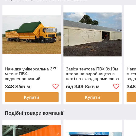
Накидка універсальна 3*7
Завіса тентова ПВХ 3х10м
Наки
м тент ПВХ
штора на виробництво в
м те
водонепроникний
цех і на склад промислова
вод
автотент на вантажівку
перегородка
авто
348
349
348
₴/кв.м
від
₴/кв.м
тент захисний тент на
водонепроникна завіса
тент
замовлення доставка
ПВХ для СТО
захи
Купити
Купити
Україна
замо
Подібні товари компанії