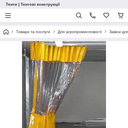
Тенти | Тентові конструкції
Товари та послуги
Для агропромисловості
Завіси дл