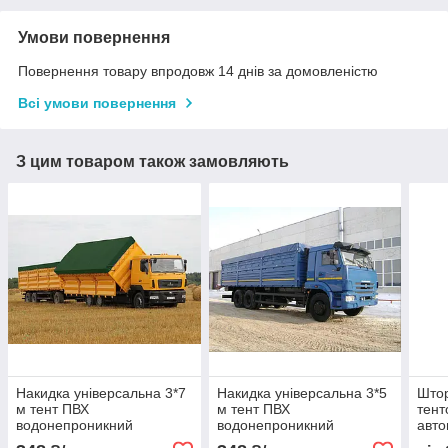
Умови повернення
Повернення товару впродовж 14 днів за домовленістю
Всі умови повернення
З цим товаром також замовляють
Накидка універсальна 3*7
Накидка універсальна 3*5
Штор
м тент ПВХ
м тент ПВХ
тент
водонепроникний
водонепроникний
авто
автотент на вантажівку
автотент на вантажівку
захи