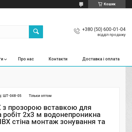
Кошик
+380 (50) 600-01-04
відділ продажу
ги
Про нас
Контакти
Доставка і оплата
д:
ШТ-048-05
Тільки оптом
Х з прозорою вставкою для
а робіт 2x3 м водонепроникна
ПВХ стіна монтаж зонування та