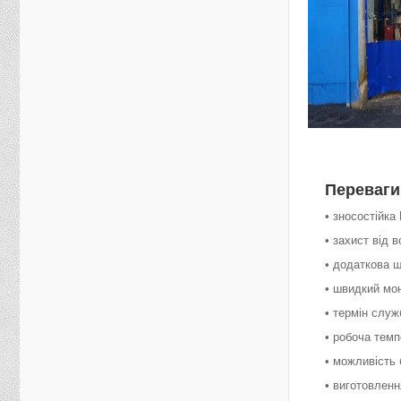
Переваги
• зносостійка
• захист від 
• додаткова ш
• швидкий мо
• термін служ
• робоча темп
• можливість 
• виготовленн