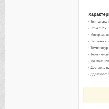
Характер
• Тип: штора 
• Розмір: 2 х 
• Матеріал: 
• Виконання:
• Температурн
• Термін експл
• Монтаж: на
• Доставка: по
• Додатково: 