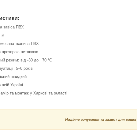
истики:
та завіса ПВХ
3 м
армована тканина ПВХ
 з прозорою вставкою
ий режим: від -30 до +70 °C
уатації: 5–8 років
вісний швидкий
 всій Україні
замір та монтаж у Харкові та області
Надійне зонування та захист для вашого