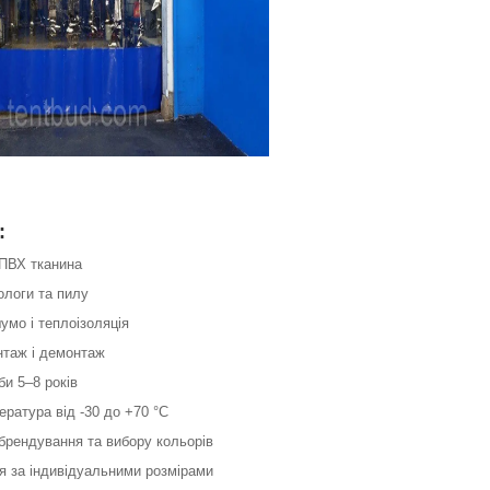
:
 ПВХ тканина
вологи та пилу
умо і теплоізоляція
нтаж і демонтаж
би 5–8 років
ература від -30 до +70 °C
брендування та вибору кольорів
я за індивідуальними розмірами