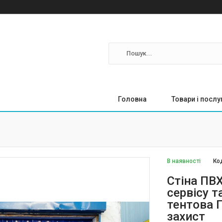
Головна
Товари і послу
В наявності
Ко
Стіна ПВ
сервісу т
тентова 
захист