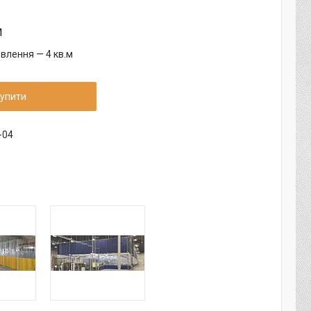
м
влення — 4 кв.м
упити
-04