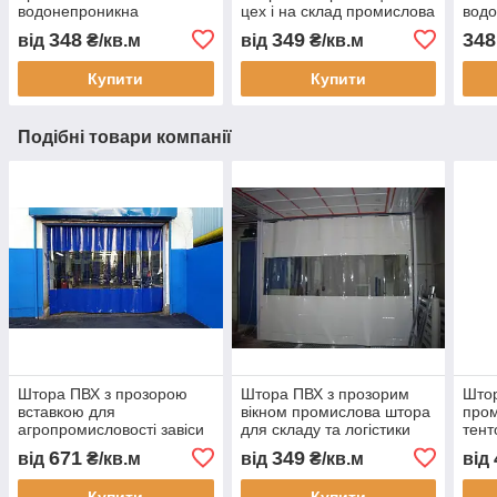
водонепроникна
цех і на склад промислова
вод
перегородка для складу
перегородка
авто
348
349
348
від
₴/кв.м
від
₴/кв.м
цеху автомийки та СТО
водонепроникна завіса
тент
ПВХ для СТО
захи
Купити
Купити
замо
Подібні товари компанії
Штора ПВХ з прозорою
Штора ПВХ з прозорим
Штор
вставкою для
вікном промислова штора
пром
агропромисловості завіси
для складу та логістики
тент
для складів штори для
виготовлення під
скла
671
349
від
₴/кв.м
від
₴/кв.м
від
тваринництва 2x3 м
замовлення перегородка
твар
водонепроникна
приміщення
водо
Купити
Купити