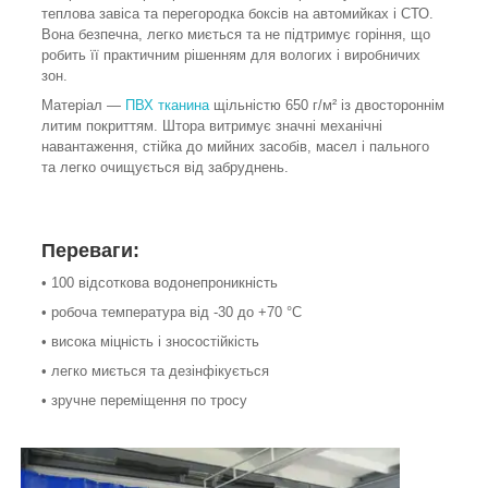
теплова завіса та перегородка боксів на автомийках і СТО.
Вона безпечна, легко миється та не підтримує горіння, що
робить її практичним рішенням для вологих і виробничих
зон.
Матеріал —
ПВХ тканина
щільністю 650 г/м² із двостороннім
литим покриттям. Штора витримує значні механічні
навантаження, стійка до мийних засобів, масел і пального
та легко очищується від забруднень.
Переваги:
• 100 відсоткова водонепроникність
• робоча температура від -30 до +70 °C
• висока міцність і зносостійкість
• легко миється та дезінфікується
• зручне переміщення по тросу