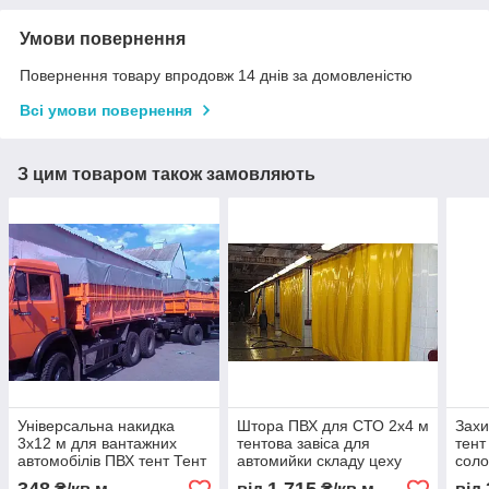
Умови повернення
Повернення товару впродовж 14 днів за домовленістю
Всі умови повернення
З цим товаром також замовляють
Універсальна накидка
Штора ПВХ для СТО 2x4 м
Захи
3x12 м для вантажних
тентова завіса для
тент
автомобілів ПВХ тент Тент
автомийки складу цеху
соло
Строй доставка
захисна ПВХ штора від
техн