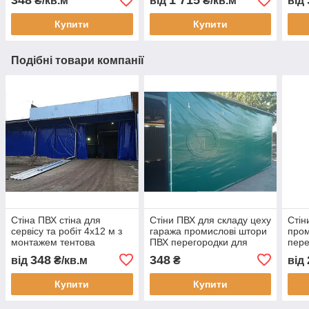
348
1 715
₴/кв.м
від
₴/кв.м
від
безкоштовно
пилу вологи тепла з
будм
виготовлення під
монтажем Тент Строй
недо
Купити
Купити
замовлення
Подібні товари компанії
Стіна ПВХ стіна для
Стіни ПВХ для складу цеху
Стін
сервісу та робіт 4x12 м з
гаража промислові штори
пром
монтажем тентова
ПВХ перегородки для
пере
перегородка для складу
автомийки СТО
цеху
348
348
від
₴/кв.м
₴
від
цеху автомийки та СТО
виробництво під
СТО 
водонепроникна
замовлення швидкий
монт
Купити
Купити
монтаж