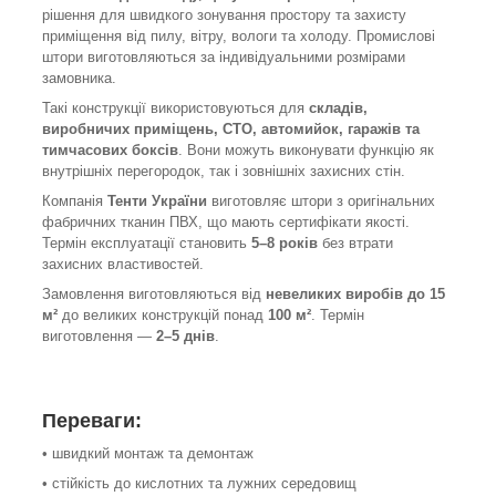
рішення для швидкого зонування простору та захисту
приміщення від пилу, вітру, вологи та холоду. Промислові
штори виготовляються за індивідуальними розмірами
замовника.
Такі конструкції використовуються для
складів,
виробничих приміщень, СТО, автомийок, гаражів та
тимчасових боксів
. Вони можуть виконувати функцію як
внутрішніх перегородок, так і зовнішніх захисних стін.
Компанія
Тенти України
виготовляє штори з оригінальних
фабричних тканин ПВХ, що мають сертифікати якості.
Термін експлуатації становить
5–8 років
без втрати
захисних властивостей.
Замовлення виготовляються від
невеликих виробів до 15
м²
до великих конструкцій понад
100 м²
. Термін
виготовлення —
2–5 днів
.
Переваги:
• швидкий монтаж та демонтаж
• стійкість до кислотних та лужних середовищ