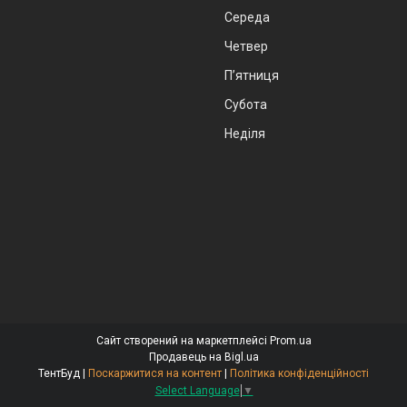
Середа
Четвер
Пʼятниця
Субота
Неділя
Сайт створений на маркетплейсі
Prom.ua
Продавець на Bigl.ua
ТентБуд |
Поскаржитися на контент
|
Політика конфіденційності
Select Language
▼