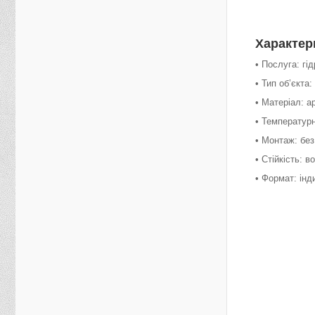
Характер
• Послуга: гі
• Тип об’єкта
• Матеріал: 
• Температурн
• Монтаж: без
• Стійкість: 
• Формат: інд