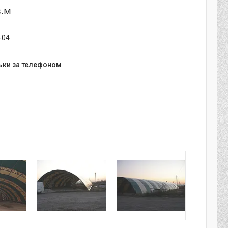
в.м
-04
ьки за телефоном