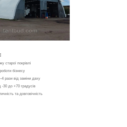
:
жу старої покрівлі
 роботи бізнесу
3–4 рази від заміни даху
д -30 до +70 градусів
тичність та довговічність