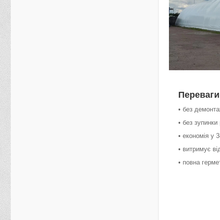
Переваги
• без демонта
• без зупинки
• економія у 
• витримує ві
• повна герме