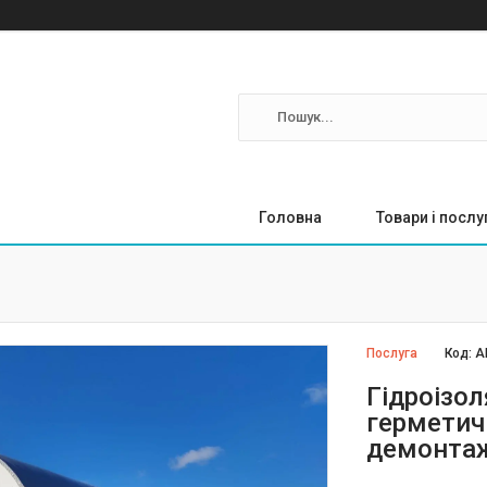
Головна
Товари і послу
Послуга
Код:
А
Гідроізо
герметич
демонтажу