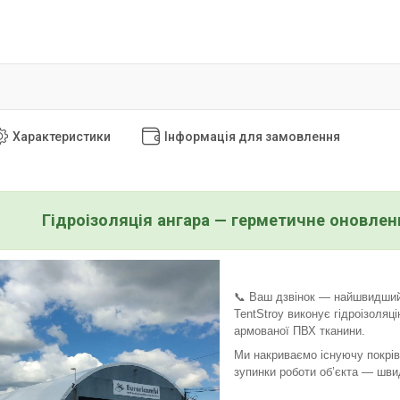
Характеристики
Інформація для замовлення
Гідроізоляція ангара — герметичне оновлен
📞 Ваш дзвінок — найшвидший
TentStroy виконує гідроізоляці
армованої ПВХ тканини.
Ми накриваємо існуючу покрі
зупинки роботи об’єкта — швид