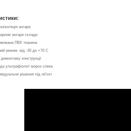
истики:
дроізоляція ангара
: аркові ангари склади
армована ПВХ тканина
ий режим: від -30 до +70 C
 демонтажу конструкції
вода ультрафіолет мороз спека
ивідуальне рішення під об’єкт