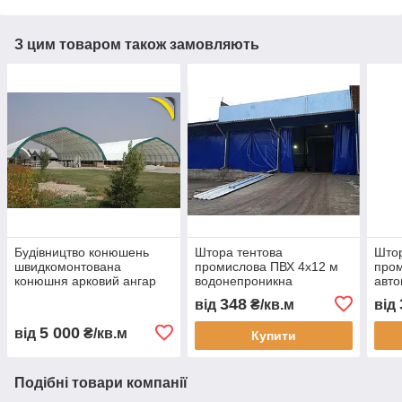
З цим товаром також замовляють
Будівництво конюшень
Штора тентова
Штор
швидкомонтована
промислова ПВХ 4х12 м
пром
конюшня арковий ангар
водонепроникна
авто
для коней каркасна
перегородка для складу
пере
348
від
₴/кв.м
від
стайня тентова конюшня
цеху автомийки та СТО
водо
ферма для коней
зам
5 000
від
₴/кв.м
Купити
будівництво
виго
Подібні товари компанії