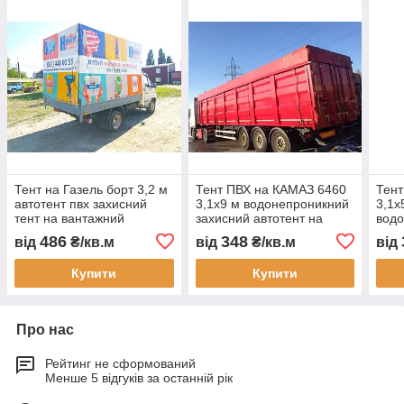
Тент на Газель борт 3,2 м
Тент ПВХ на КАМАЗ 6460
Тент
автотент пвх захисний
3,1х9 м водонепроникний
3,1х
тент на вантажний
захисний автотент на
вод
автомобіль встановлення
кузов зерновоз самоскид
захи
486
348
від
₴/кв.м
від
₴/кв.м
від
Харків виготовлення під
причіп виготовлення під
кузо
замовлення
замовлення
само
Купити
Купити
Про нас
Рейтинг не сформований
Менше 5 відгуків за останній рік