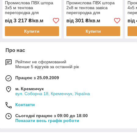
Промислова ПВХ штора
Промислова ПВХ штора
Про
3х5 м тентова
2х8 м тентова завіса
4х5 
перегородка для
перегородка для
пере
автомийки СТО складу
автомийки СТО складу
скла
3 217
301
від
₴/кв.м
від
₴/кв.м
від
цеху водонепроникна під
цеху водонепроникна
водо
замовлення
зам
Купити
Купити
Про нас
Рейтинг не сформований
Менше 5 відгуків за останній рік
Працює з 25.09.2009
м. Кременчук
вул. Соборна 18, Кременчук, Україна
Контакти
Сьогодні працює з 09:00 до 18:00
Показати весь графік роботи