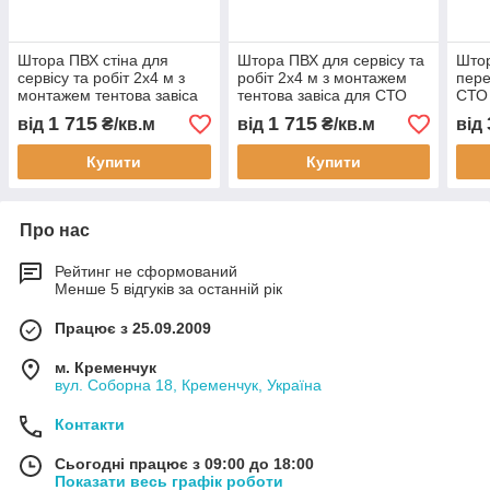
Штора ПВХ стіна для
Штора ПВХ для сервісу та
Штор
сервісу та робіт 2x4 м з
робіт 2x4 м з монтажем
пере
монтажем тентова завіса
тентова завіса для СТО
СТО 
для СТО автомийки
автомийки складу цеху
цеху
1 715
1 715
від
₴/кв.м
від
₴/кв.м
від
складу цеху захисна від
захисна від пилу вологи та
про
пилу вологи
тепла
тепл
Купити
Купити
воло
Про нас
Рейтинг не сформований
Менше 5 відгуків за останній рік
Працює з 25.09.2009
м. Кременчук
вул. Соборна 18, Кременчук, Україна
Контакти
Сьогодні працює з 09:00 до 18:00
Показати весь графік роботи