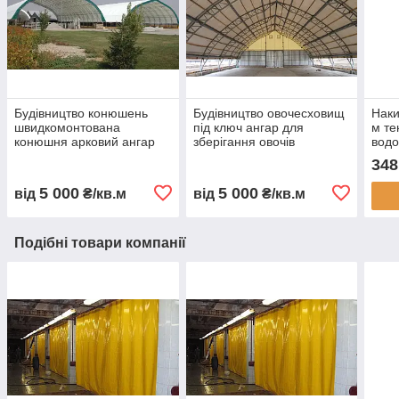
Будівництво конюшень
Будівництво овочесховищ
Наки
швидкомонтована
під ключ ангар для
м те
конюшня арковий ангар
зберігання овочів
вод
для коней каркасна
овочесховище для
авто
348
стайня тентова конюшня
картоплі моркви буряка
тент
ферма для коней
капусти каркасне
замо
5 000
5 000
від
₴/кв.м
від
₴/кв.м
будівництво
овочесховище
Укра
Подібні товари компанії