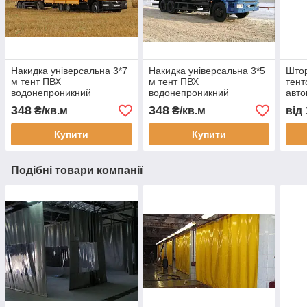
Накидка універсальна 3*7
Накидка універсальна 3*5
Штор
м тент ПВХ
м тент ПВХ
тент
водонепроникний
водонепроникний
авто
автотент на вантажівку
автотент на вантажівку
захи
348
348
₴/кв.м
₴/кв.м
від
тент захисний тент на
тент на кузов тент
пилу
замовлення доставка
захисний тент на
монт
Купити
Купити
Україна
замовлення доставка
Подібні товари компанії