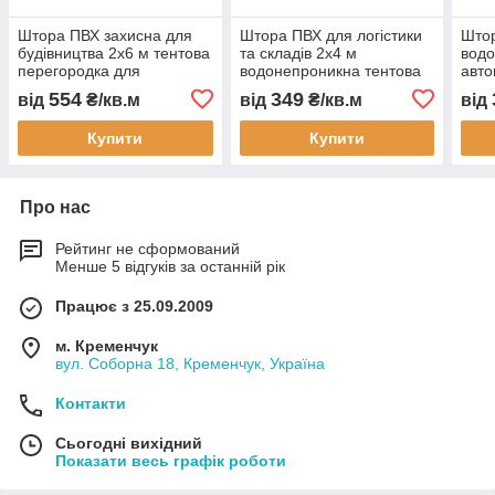
Штора ПВХ захисна для
Штора ПВХ для логістики
Штор
будівництва 2x6 м тентова
та складів 2x4 м
вод
перегородка для
водонепроникна тентова
авто
автомийки СТО складу
перегородка для СТО
тент
554
349
від
₴/кв.м
від
₴/кв.м
від
цеху водонепроникна
автомийки цеху складу
захи
захист обладнання
захист обладнання
пер
Купити
Купити
Про нас
Рейтинг не сформований
Менше 5 відгуків за останній рік
Працює з 25.09.2009
м. Кременчук
вул. Соборна 18, Кременчук, Україна
Контакти
Сьогодні вихідний
Показати весь графік роботи