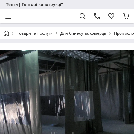
Тенти | Тентові конструкції
Товари та послуги
Для бізнесу та комерції
Промислов