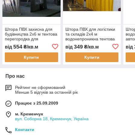
Штора ПВХ захисна для
Штора ПВХ для логістики
Штор
будівництва 2x6 м тентова
та складів 2x4 м
вод
перегородка для
водонепроникна тентова
авто
автомийки СТО складу
перегородка для СТО
тент
554
349
від
₴/кв.м
від
₴/кв.м
від
цеху водонепроникна
автомийки цеху складу
захи
захист обладнання
захист обладнання
пер
Купити
Купити
Про нас
Рейтинг не сформований
Менше 5 відгуків за останній рік
Працює з 25.09.2009
м. Кременчук
вул. Соборна 18, Кременчук, Україна
Контакти