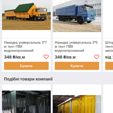
Накидка універсальна 3*7
Накидка універсальна 3*5
Штор
м тент ПВХ
м тент ПВХ
тент
водонепроникний
водонепроникний
авто
автотент на вантажівку
автотент на вантажівку
захи
348
348
₴/кв.м
₴/кв.м
від
тент захисний тент на
тент на кузов тент
пилу
замовлення доставка
захисний тент на
монт
Купити
Купити
Україна
замовлення доставка
Подібні товари компанії