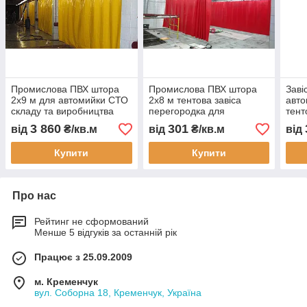
Промислова ПВХ штора
Промислова ПВХ штора
Заві
2х9 м для автомийки СТО
2х8 м тентова завіса
авто
складу та виробництва
перегородка для
тент
водонепроникна
автомийки СТО складу
скла
3 860
301
від
₴/кв.м
від
₴/кв.м
від
зносостійка теплозахисна
цеху водонепроникна
водо
завіса перегородка
ПВХ 
Купити
Купити
Укра
Про нас
Рейтинг не сформований
Менше 5 відгуків за останній рік
Працює з 25.09.2009
м. Кременчук
вул. Соборна 18, Кременчук, Україна