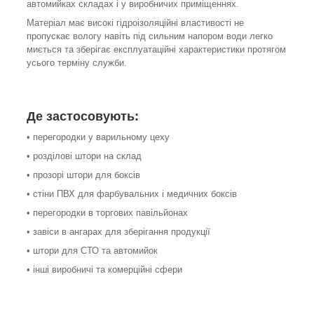
автомийках складах і у виробничих приміщеннях.
Матеріал має високі гідроізоляційні властивості не
пропускає вологу навіть під сильним напором води легко
миється та зберігає експлуатаційні характеристики протягом
усього терміну служби.
Де застосовують:
• перегородки у варильному цеху
• розділові штори на склад
• прозорі штори для боксів
• стіни ПВХ для фарбувальних і медичних боксів
• перегородки в торгових павільйонах
• завіси в ангарах для зберігання продукції
• штори для СТО та автомийок
• інші виробничі та комерційні сфери