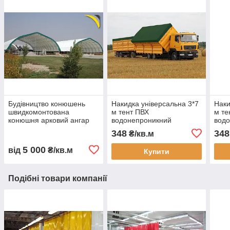
Будівництво конюшень
Накидка універсальна 3*7
Наки
швидкомонтована
м тент ПВХ
м те
конюшня арковий ангар
водонепроникний
вод
для коней каркасна
автотент на вантажівку
авто
348
348
₴/кв.м
стайня тентова конюшня
тент захисний тент на
тент
ферма для коней
замовлення доставка
захи
5 000
від
₴/кв.м
Купити
будівництво
Україна
замо
Подібні товари компанії