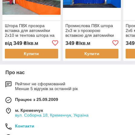
Штора ПВХ прозора
Промислова ПВХ штора
Про
вставка для автомийки
2х3 м з прозорою
2х6 
2x10 м тентова штора на
вставкою для автомийки
вста
мийку з фурнітурою
СТО складу та цеху
СТО 
349
349
349
від
₴/кв.м
₴/кв.м
індивідуальне
водонепроникна тентова
водо
виготовлення
завіса перегородка
заві
Купити
Купити
Про нас
Рейтинг не сформований
Менше 5 відгуків за останній рік
Працює з 25.09.2009
м. Кременчук
вул. Соборна 18, Кременчук, Україна
Контакти