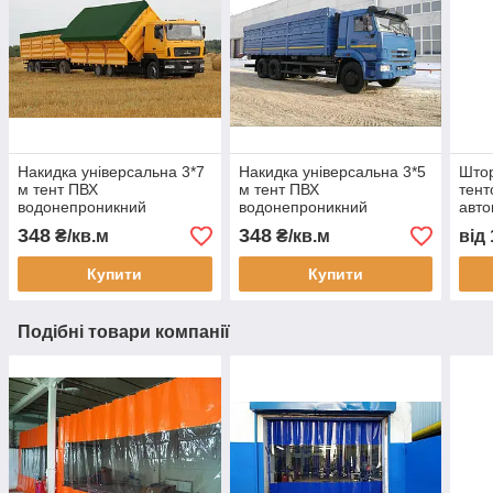
Накидка універсальна 3*7
Накидка універсальна 3*5
Штор
м тент ПВХ
м тент ПВХ
тент
водонепроникний
водонепроникний
авто
автотент на вантажівку
автотент на вантажівку
захи
348
348
₴/кв.м
₴/кв.м
від
тент захисний тент на
тент на кузов тент
пилу
замовлення доставка
захисний тент на
монт
Купити
Купити
Україна
замовлення доставка
Подібні товари компанії