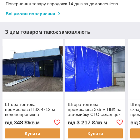
Повернення товару впродовж 14 днів за домовленістю
Всі умови повернення
З цим товаром також замовляють
Штора тентова
Штора тентова
Штор
промислова ПВХ 4х12 м
промислова 3х5 м ПВХ на
скла
водонепроникна
автомийку СТО склад цех
пром
перегородка для складу
перегородка
авто
348
3 217
від
₴/кв.м
від
₴/кв.м
від
цеху автомийки та СТО
водонепроникна під
ПВХ
замовлення швидке
штор
Купити
Купити
виготовлення
зам