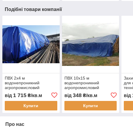
Подібні товари компанії
ПВХ 2х4 м
ПВХ 10х15 м
Захи
водонепроникний
водонепроникний
для 
агропромисловий
агропромисловий
техн
захисний тент для сіна
захисний тент для сіна
укри
1 715
348
від
₴/кв.м
від
₴/кв.м
від
зерна соломи і тюків
зерна соломи і тюків
водо
товарів техніки і
товарів техніки і
для 
Купити
Купити
матеріалів укривний тент
матеріалів укривний тент
будм
Про нас