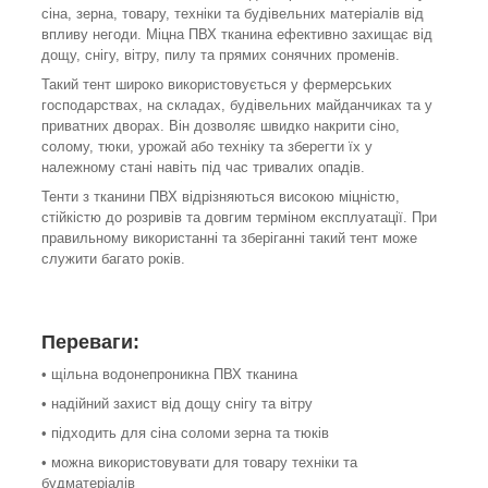
сіна, зерна, товару, техніки та будівельних матеріалів від
впливу негоди. Міцна ПВХ тканина ефективно захищає від
дощу, снігу, вітру, пилу та прямих сонячних променів.
Такий тент широко використовується у фермерських
господарствах, на складах, будівельних майданчиках та у
приватних дворах. Він дозволяє швидко накрити сіно,
солому, тюки, урожай або техніку та зберегти їх у
належному стані навіть під час тривалих опадів.
Тенти з тканини ПВХ відрізняються високою міцністю,
стійкістю до розривів та довгим терміном експлуатації. При
правильному використанні та зберіганні такий тент може
служити багато років.
Переваги:
• щільна водонепроникна ПВХ тканина
• надійний захист від дощу снігу та вітру
• підходить для сіна соломи зерна та тюків
• можна використовувати для товару техніки та
будматеріалів