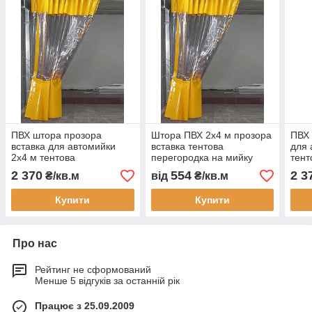
ПВХ штора прозора
Штора ПВХ 2х4 м прозора
ПВХ 
вставка для автомийки
вставка тентова
для 
2x4 м тентова
перегородка на мийку
тент
перегородка для мийки
склад цех захист від пилу
мийк
2 370
554
2 3
₴/кв.м
від
₴/кв.м
складу цеху з фурнітурою
шуму теплоізоляція під
фурн
на замовлення
замовлення
зам
Купити
Купити
Про нас
Рейтинг не сформований
Менше 5 відгуків за останній рік
Працює з 25.09.2009