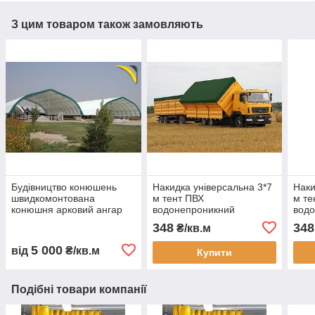
З цим товаром також замовляють
Будівництво конюшень
Накидка універсальна 3*7
Наки
швидкомонтована
м тент ПВХ
м те
конюшня арковий ангар
водонепроникний
вод
для коней каркасна
автотент на вантажівку
авто
348
348
₴/кв.м
стайня тентова конюшня
тент захисний тент на
тент
ферма для коней
замовлення доставка
захи
5 000
від
₴/кв.м
Купити
будівництво
Україна
замо
Подібні товари компанії