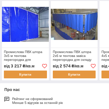
Промислова ПВХ штора
Промислова ПВХ штора
Про
3х5 м тентова
2х6 м тентова завіса
4х5 
перегородка для
перегородка для складу
пере
автомийки СТО складу
цеху автомийки
скла
3 217
2 574
від
₴/кв.м
від
₴/кв.м
від
цеху водонепроникна під
водонепроникна під
водо
замовлення
замовлення
зам
Купити
Купити
Про нас
Рейтинг не сформований
Менше 5 відгуків за останній рік