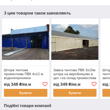
З цим товаром також замовляють
Штора тентова
Завіса тентова ПВХ 3х10м
Штор
промислова ПВХ 4х12 м
штора на виробництво в
тент
водонепроникна
цех і на склад промислова
авто
перегородка для складу
перегородка
захи
348
349
від
₴/кв.м
від
₴/кв.м
від
цеху автомийки та СТО
водонепроникна завіса
пилу
ПВХ для СТО
монт
Купити
Купити
Подібні товари компанії