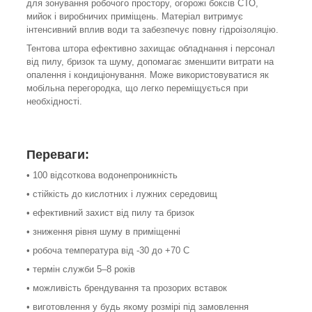
для зонування робочого простору, огорожі боксів СТО,
мийок і виробничих приміщень. Матеріал витримує
інтенсивний вплив води та забезпечує повну гідроізоляцію.
Тентова штора ефективно захищає обладнання і персонал
від пилу, бризок та шуму, допомагає зменшити витрати на
опалення і кондиціонування. Може використовуватися як
мобільна перегородка, що легко переміщується при
необхідності.
Переваги:
• 100 відсоткова водонепроникність
• стійкість до кислотних і лужних середовищ
• ефективний захист від пилу та бризок
• зниження рівня шуму в приміщенні
• робоча температура від -30 до +70 С
• термін служби 5–8 років
• можливість брендування та прозорих вставок
• виготовлення у будь якому розмірі під замовлення