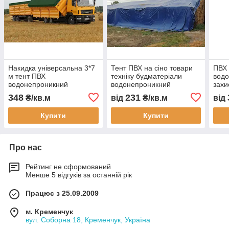
Накидка універсальна 3*7
Тент ПВХ на сіно товари
ПВХ 
м тент ПВХ
техніку будматеріали
вод
водонепроникний
водонепроникний
захи
автотент на вантажівку
довговічний будь-який
техн
348
231
₴/кв.м
від
₴/кв.м
від
тент захисний тент на
розмір конфігурація колір
зерн
замовлення доставка
люверси доставка
укри
Купити
Купити
Україна
Про нас
Рейтинг не сформований
Менше 5 відгуків за останній рік
Працює з 25.09.2009
м. Кременчук
вул. Соборна 18, Кременчук, Україна