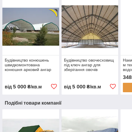
Будівництво конюшень
Будівництво овочесховищ
Наки
швидкомонтована
під ключ ангар для
м те
конюшня арковий ангар
зберігання овочів
вод
для коней каркасна
овочесховище для
авто
348
стайня тентова конюшня
картоплі моркви буряка
тент
ферма для коней
капусти каркасне
замо
5 000
5 000
від
₴/кв.м
від
₴/кв.м
будівництво
овочесховище
Укра
Подібні товари компанії