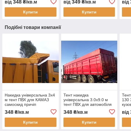
348
349
від
₴/кв.м
від
₴/кв.м
від
цеху автомийки та СТО
водонепроникна завіса
водо
ПВХ для СТО
зам
Купити
Купити
виго
Подібні товари компанії
Накидка універсальна 3х4
Тент накидка
Тент
м тент ПВХ для КАМАЗ
універсальна 3.0х9.0 м
130 
самоскид причіп
тент ПВХ для автомобіля
кузо
водонепроникний
причепа вантажівки
м2 
348
348
₴/кв.м
₴/кв.м
від
щільність 630 г м2 купити
водонепроникний
авто
тент на вантажівку
щільність 650 гм2
Укра
Купити
Купити
посилений