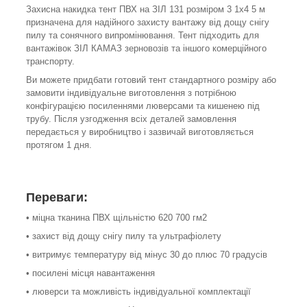
Захисна накидка тент ПВХ на ЗІЛ 131 розміром 3 1х4 5 м
призначена для надійного захисту вантажу від дощу снігу
пилу та сонячного випромінювання. Тент підходить для
вантажівок ЗІЛ КАМАЗ зерновозів та іншого комерційного
транспорту.
Ви можете придбати готовий тент стандартного розміру або
замовити індивідуальне виготовлення з потрібною
конфігурацією посиленнями люверсами та кишенею під
трубу. Після узгодження всіх деталей замовлення
передається у виробництво і зазвичай виготовляється
протягом 1 дня.
Переваги:
• міцна тканина ПВХ щільністю 620 700 гм2
• захист від дощу снігу пилу та ультрафіолету
• витримує температуру від мінус 30 до плюс 70 градусів
• посилені місця навантаження
• люверси та можливість індивідуальної комплектації