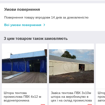
Умови повернення
Повернення товару впродовж 14 днів за домовленістю
Всі умови повернення
З цим товаром також замовляють
Штора тентова
Завіса тентова ПВХ 3х10м
Штор
промислова ПВХ 4х12 м
штора на виробництво в
пром
водонепроникна
цех і на склад промислова
авто
перегородка для складу
перегородка
пере