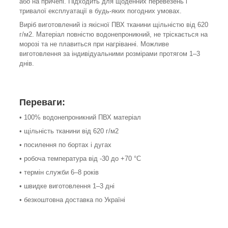
або на причепі. Підходить для щоденних перевезень і
тривалої експлуатації в будь-яких погодних умовах.
Виріб виготовлений із якісної ПВХ тканини щільністю від 620
г/м2. Матеріал повністю водонепроникний, не тріскається на
морозі та не плавиться при нагріванні. Можливе
виготовлення за індивідуальними розмірами протягом 1–3
днів.
Переваги:
• 100% водонепроникний ПВХ матеріал
• щільність тканини від 620 г/м2
• посилення по бортах і дугах
• робоча температура від -30 до +70 °С
• термін служби 6–8 років
• швидке виготовлення 1–3 дні
• безкоштовна доставка по Україні