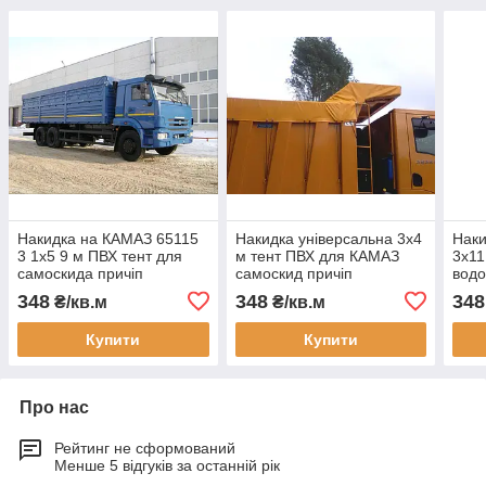
Накидка на КАМАЗ 65115
Накидка універсальна 3х4
Наки
3 1x5 9 м ПВХ тент для
м тент ПВХ для КАМАЗ
3х11
самоскида причіп
самоскид причіп
водо
водонепроникний міцний
водонепроникний
само
348
348
348
₴/кв.м
₴/кв.м
купити доставка гарантія
щільність 630 г м2 купити
щіль
виробництво
тент на вантажівку
купи
Купити
Купити
Про нас
Рейтинг не сформований
Менше 5 відгуків за останній рік