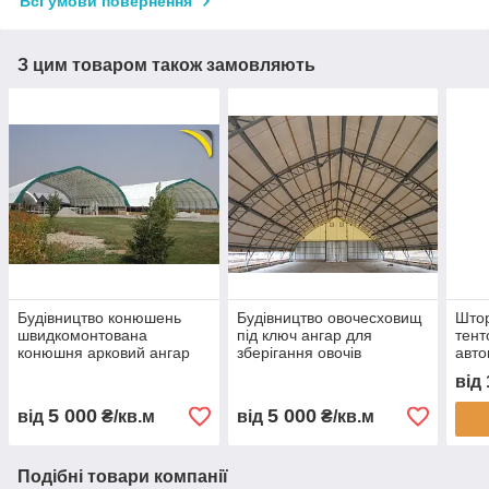
Всі умови повернення
З цим товаром також замовляють
Будівництво конюшень
Будівництво овочесховищ
Штор
швидкомонтована
під ключ ангар для
тент
конюшня арковий ангар
зберігання овочів
авто
для коней каркасна
овочесховище для
захи
від
стайня тентова конюшня
картоплі моркви буряка
пилу
ферма для коней
капусти каркасне
монт
5 000
5 000
від
₴/кв.м
від
₴/кв.м
будівництво
овочесховище
Подібні товари компанії