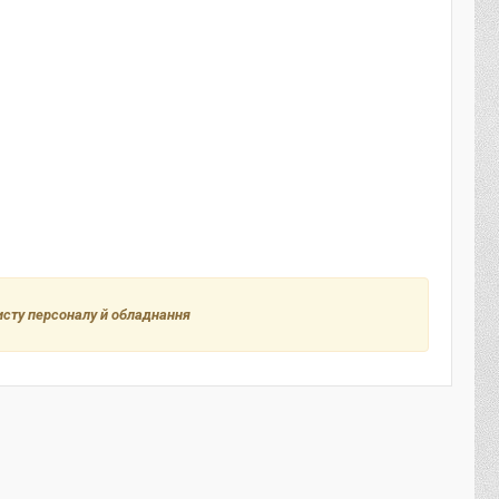
исту персоналу й обладнання