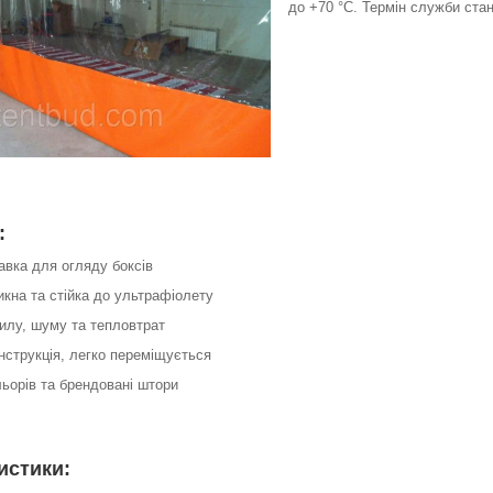
до +70 °С. Термін служби стан
:
авка для огляду боксів
кна та стійка до ультрафіолету
пилу, шуму та тепловтрат
нструкція, легко переміщується
льорів та брендовані штори
истики: