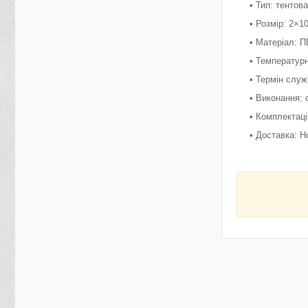
• Тип: тенто
• Розмір: 2×1
• Матеріал: П
• Температурн
• Термін служ
• Виконання: 
• Комплектац
• Доставка: Н