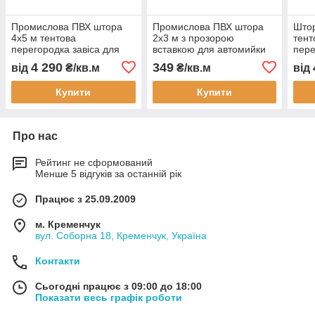
Промислова ПВХ штора
Промислова ПВХ штора
Штор
4х5 м тентова
2х3 м з прозорою
тент
перегородка завіса для
вставкою для автомийки
пере
складу цеху автомийки
СТО складу та цеху
авто
4 290
349
від
₴/кв.м
₴/кв.м
від
водонепроникна під
водонепроникна тентова
водо
замовлення
завіса перегородка
ПВХ 
Купити
Купити
Про нас
Рейтинг не сформований
Менше 5 відгуків за останній рік
Працює з 25.09.2009
м. Кременчук
вул. Соборна 18, Кременчук, Україна
Контакти
Сьогодні працює з 09:00 до 18:00
Показати весь графік роботи