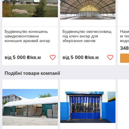
Будівництво конюшень
Будівництво овочесховищ
Наки
швидкомонтована
під ключ ангар для
м те
конюшня арковий ангар
зберігання овочів
вод
для коней каркасна
овочесховище для
авто
348
стайня тентова конюшня
картоплі моркви буряка
тент
ферма для коней
капусти каркасне
замо
5 000
5 000
від
₴/кв.м
від
₴/кв.м
будівництво
овочесховище
Укра
Подібні товари компанії