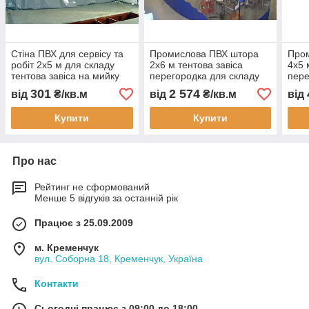
Стіна ПВХ для сервісу та
Промислова ПВХ штора
Про
робіт 2x5 м для складу
2х6 м тентова завіса
4х5 
тентова завіса на мийку
перегородка для складу
пере
СТО перегородка
цеху автомийки
скла
301
2 574
від
₴/кв.м
від
₴/кв.м
від
виробничий цех
водонепроникна під
водо
водонепроникна
замовлення
зам
Купити
Купити
Про нас
Рейтинг не сформований
Менше 5 відгуків за останній рік
Працює з 25.09.2009
м. Кременчук
вул. Соборна 18, Кременчук, Україна
Контакти
Сьогодні працює з 09:00 до 18:00