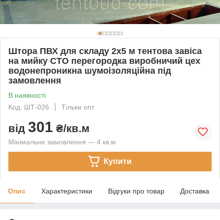
Штора ПВХ для складу 2х5 м тентова завіса
на мийку СТО перегородка виробничий цех
водонепроникна шумоізоляційна під
замовлення
В наявності
Код: ШТ-026
Тільки опт
301
від
₴/кв.м
Мінімальне замовлення — 4 кв.м
Купити
Опис
Характеристики
Відгуки про товар
Доставка