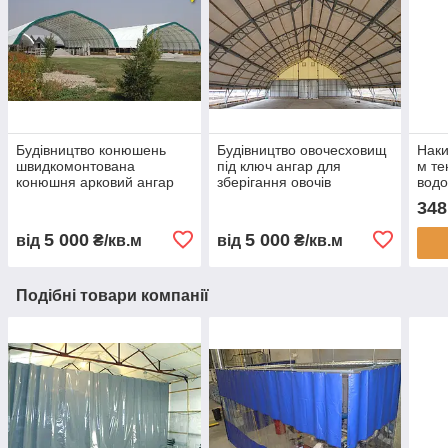
Будівництво конюшень
Будівництво овочесховищ
Наки
швидкомонтована
під ключ ангар для
м те
конюшня арковий ангар
зберігання овочів
вод
для коней каркасна
овочесховище для
авто
348
стайня тентова конюшня
картоплі моркви буряка
тент
ферма для коней
капусти каркасне
замо
5 000
5 000
від
₴/кв.м
від
₴/кв.м
будівництво
овочесховище
Укра
Подібні товари компанії