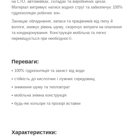
на СТО, автомийках, складах та виробничих цехах.
Матеріал витримує натиск водної струї та забезпечує 100%
гідроізоляцію робочих зон.
Захищає обладнання, запаси та працівників від пилу й
вологи, знижує рівень шуму, скорочує витрати на опалення
та кондиціонування. Конструкція мобільна та легко
переміщується при необхідності.
Переваги:
• 100% гідроізоляція та захист від води
• стійкість до кислотних і лужних середовищ
• зниження шуму та тепловтрат
• мобільна знімна конструкція
• будь-які кольори та прозорі вставки
Характеристики: