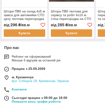
Штори ПВХ на склад 4х5 м
Штора ПВХ тентова для
Штор
завіса для автомийки СТО
сервісу та робіт 4x10 м
пере
цеху тентова перегородка
стіна перегородка на СТО
та с
промислова
автомийку склад цех
авто
296
285
від
₴/кв.м
від
₴/кв.м
від
водонепроникна
завіса ПВХ промислова
заві
теплоізоляційна
Купити
Купити
Про нас
Рейтинг не сформований
Менше 5 відгуків за останній рік
Працює з 25.09.2009
м. Кременчук
вул. Соборна 18, Кременчук, Україна
Контакти
Сьогодні працює з 09:00 до 18:00
Показати весь графік роботи