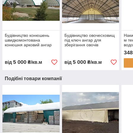
Будівництво конюшень
Будівництво овочесховищ
Наки
швидкомонтована
під ключ ангар для
м те
конюшня арковий ангар
зберігання овочів
вод
для коней каркасна
овочесховище для
авто
348
стайня тентова конюшня
картоплі моркви буряка
тент
ферма для коней
капусти каркасне
замо
5 000
5 000
від
₴/кв.м
від
₴/кв.м
будівництво
овочесховище
Укра
Подібні товари компанії