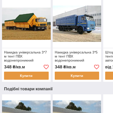
Накидка універсальна 3*7
Накидка універсальна 3*5
Штор
м тент ПВХ
м тент ПВХ
тент
водонепроникний
водонепроникний
авто
автотент на вантажівку
автотент на вантажівку
захи
348
348
₴/кв.м
₴/кв.м
від
тент захисний тент на
тент на кузов тент
пилу
замовлення доставка
захисний тент на
монт
Купити
Купити
Україна
замовлення доставка
Подібні товари компанії