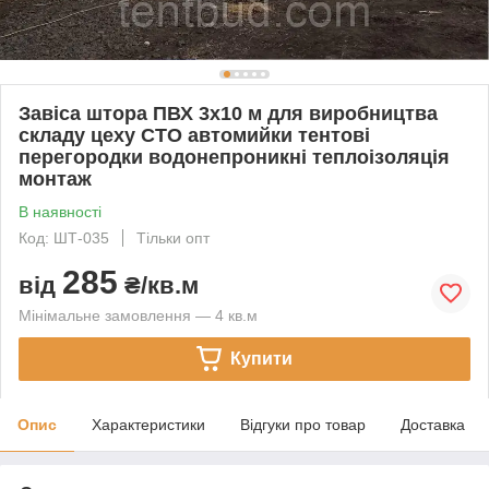
Завіса штора ПВХ 3х10 м для виробництва
складу цеху СТО автомийки тентові
перегородки водонепроникні теплоізоляція
монтаж
В наявності
Код: ШТ-035
Тільки опт
285
від
₴/кв.м
Мінімальне замовлення — 4 кв.м
Купити
Опис
Характеристики
Відгуки про товар
Доставка