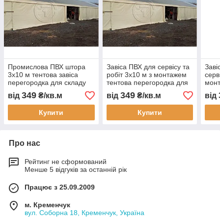
Промислова ПВХ штора
Завіса ПВХ для сервісу та
Заві
3х10 м тентова завіса
робіт 3x10 м з монтажем
серв
перегородка для складу
тентова перегородка для
монт
цеху виробництва СТО
виробництва цеху складу
пере
349
349
від
₴/кв.м
від
₴/кв.м
від
водонепроникна
та СТО водонепроникна
виро
та С
Купити
Купити
Про нас
Рейтинг не сформований
Менше 5 відгуків за останній рік
Працює з 25.09.2009
м. Кременчук
вул. Соборна 18, Кременчук, Україна