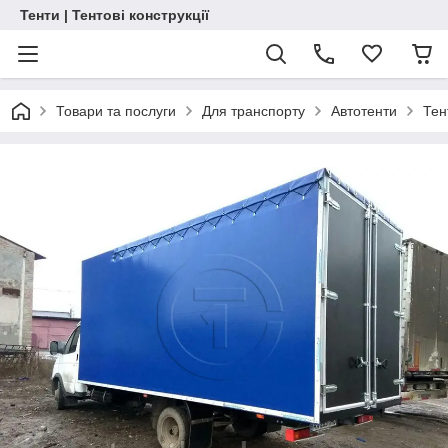
Тенти | Тентові конструкції
Товари та послуги
Для транспорту
Автотенти
Тен