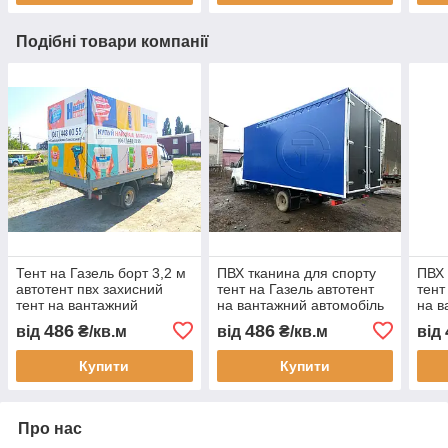
Подібні товари компанії
Тент на Газель борт 3,2 м
ПВХ тканина для спорту
ПВХ 
автотент пвх захисний
тент на Газель автотент
тент
тент на вантажний
на вантажний автомобіль
на в
автомобіль встановлення
5 тон фура встановлення
5 то
486
486
від
₴/кв.м
від
₴/кв.м
від
Харків виготовлення під
Харків
Харк
замовлення
Купити
Купити
Про нас