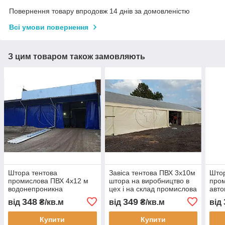
Повернення товару впродовж 14 днів за домовленістю
Всі умови повернення
З цим товаром також замовляють
Штора тентова
Завіса тентова ПВХ 3х10м
Штор
промислова ПВХ 4х12 м
штора на виробництво в
пром
водонепроникна
цех і на склад промислова
авто
перегородка для складу
перегородка
пере
348
349
від
₴/кв.м
від
₴/кв.м
від
цеху автомийки та СТО
водонепроникна завіса
водо
ПВХ для СТО
зам
Купити
Купити
виго