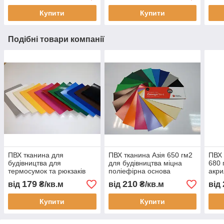
замовлення швидке
монтажем Тент Строй
штор
Купити
Купити
виготовлення
зам
Подібні товари компанії
ПВХ тканина для
ПВХ тканина Азія 650 гм2
ПВХ 
будівництва для
для будівництва міцна
680 
термосумок та рюкзаків
поліефірна основа
акри
для доставки міцна
глянсова поверхня УФ
тент
179
210
від
₴/кв.м
від
₴/кв.м
від
тентова 650 г м2
стійка морозостійка для
анга
водостійка універсальна
тентів
конт
Купити
Купити