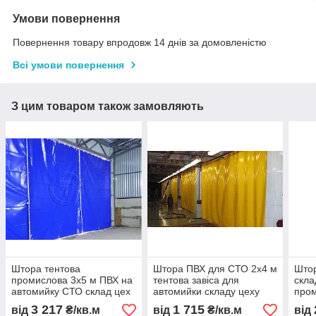
Умови повернення
Повернення товару впродовж 14 днів за домовленістю
Всі умови повернення
З цим товаром також замовляють
Штора тентова
Штора ПВХ для СТО 2x4 м
Штор
промислова 3х5 м ПВХ на
тентова завіса для
скла
автомийку СТО склад цех
автомийки складу цеху
пром
перегородка
захисна ПВХ штора від
авто
3 217
1 715
від
₴/кв.м
від
₴/кв.м
від
водонепроникна під
пилу вологи тепла з
ПВХ