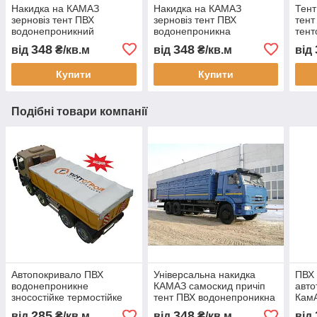
Накидка на КАМАЗ
Накидка на КАМАЗ
Тент
зерновіз тент ПВХ
зерновіз тент ПВХ
тент
водонепроникний
водонепроникна
тент
автопокривало на кузов
автопокривало
само
348
348
від
₴/кв.м
від
₴/кв.м
від
самоскид купити доставка
індивідуальні розміри
тент
Україна замовлення за
гарантія довговічність
зерн
Купити
Купити
розміром
доставка по Україні
Подібні товари компанії
Автопокривало ПВХ
Універсальна накидка
ПВХ 
водонепроникне
КАМАЗ самоскид причіп
авто
зносостійке термостійке
тент ПВХ водонепроникна
Кам
тент для захисту вантажу
автопокривало
водо
285
348
від
₴/кв.м
від
₴/кв.м
від