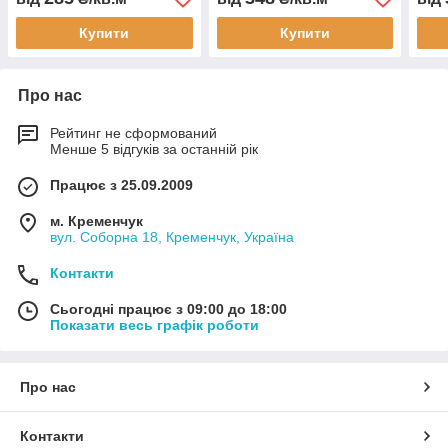
на автомобіль
індивідуальні розміри
авто
виготовлення під
гарантія доставка
вант
Купити
Купити
замовлення
сніг
Про нас
Рейтинг не сформований
Менше 5 відгуків за останній рік
Працює з 25.09.2009
м. Кременчук
вул. Соборна 18, Кременчук, Україна
Контакти
Сьогодні працює з 09:00 до 18:00
Показати весь графік роботи
Про нас
Контакти