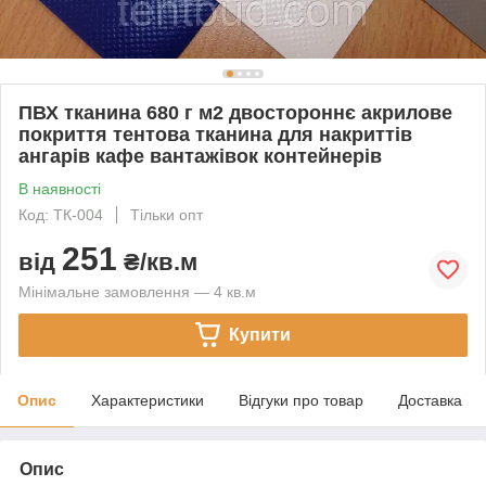
ПВХ тканина 680 г м2 двостороннє акрилове
покриття тентова тканина для накриттів
ангарів кафе вантажівок контейнерів
В наявності
Код: ТК-004
Тільки опт
251
від
₴/кв.м
Мінімальне замовлення — 4 кв.м
Купити
Опис
Характеристики
Відгуки про товар
Доставка
Опис