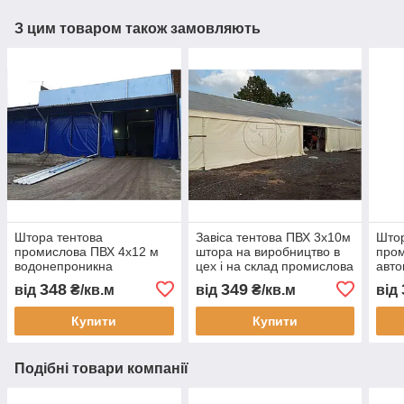
З цим товаром також замовляють
Штора тентова
Завіса тентова ПВХ 3х10м
Штор
промислова ПВХ 4х12 м
штора на виробництво в
пром
водонепроникна
цех і на склад промислова
авто
перегородка для складу
перегородка
пере
348
349
від
₴/кв.м
від
₴/кв.м
від
цеху автомийки та СТО
водонепроникна завіса
водо
ПВХ для СТО
зам
Купити
Купити
виго
Подібні товари компанії