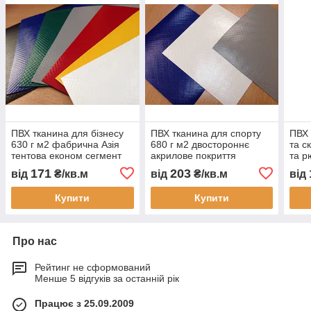
ПВХ тканина для бізнесу
ПВХ тканина для спорту
ПВХ 
630 г м2 фабрична Азія
680 г м2 двостороннє
та с
тентова економ сегмент
акрилове покриття
та р
для тентів причепів штор
тентова для накриттів
міцн
171
203
від
₴/кв.м
від
₴/кв.м
від
навісів чохлів
ангарів кафе вантажівок
водо
контейнерів міцна
Купити
Купити
Про нас
Рейтинг не сформований
Менше 5 відгуків за останній рік
Працює з 25.09.2009