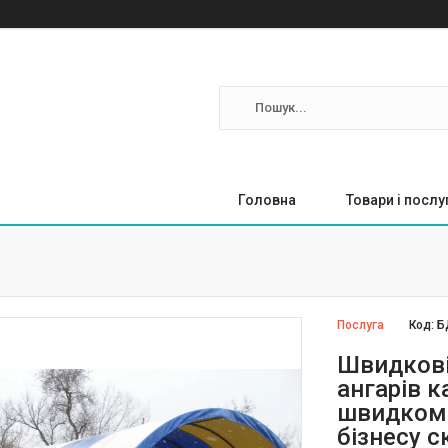
Головна
Товари і послу
Послуга
Код:
Б
Швидкові
ангарів к
швидкомо
бізнесу с