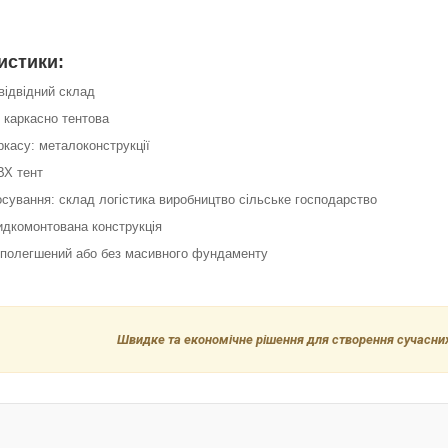
истики:
відвідний склад
: каркасно тентова
ркасу: металоконструкції
ВХ тент
сування: склад логістика виробництво сільське господарство
идкомонтована конструкція
 полегшений або без масивного фундаменту
Швидке та економічне рішення для створення сучасни