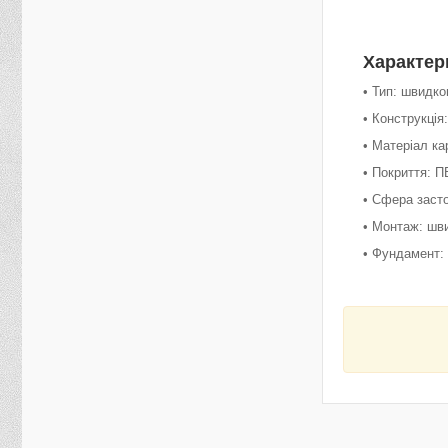
Характер
• Тип: швидко
• Конструкція
• Матеріал ка
• Покриття: П
• Сфера засто
• Монтаж: шв
• Фундамент: