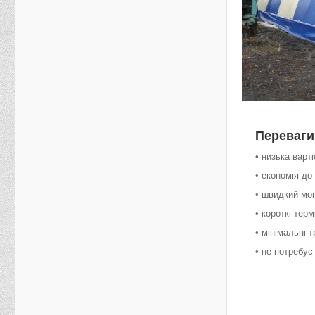
Переваги
• низька варт
• економія до
• швидкий мо
• короткі тер
• мінімальні 
• не потребу